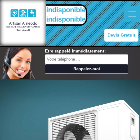
indisponible
indisponible
Devis Gratuit
Etre rappelé immédiatement: