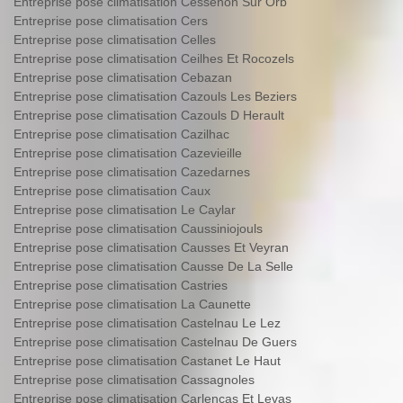
Entreprise pose climatisation Cessenon Sur Orb
Entreprise pose climatisation Cers
Entreprise pose climatisation Celles
Entreprise pose climatisation Ceilhes Et Rocozels
Entreprise pose climatisation Cebazan
Entreprise pose climatisation Cazouls Les Beziers
Entreprise pose climatisation Cazouls D Herault
Entreprise pose climatisation Cazilhac
Entreprise pose climatisation Cazevieille
Entreprise pose climatisation Cazedarnes
Entreprise pose climatisation Caux
Entreprise pose climatisation Le Caylar
Entreprise pose climatisation Caussiniojouls
Entreprise pose climatisation Causses Et Veyran
Entreprise pose climatisation Causse De La Selle
Entreprise pose climatisation Castries
Entreprise pose climatisation La Caunette
Entreprise pose climatisation Castelnau Le Lez
Entreprise pose climatisation Castelnau De Guers
Entreprise pose climatisation Castanet Le Haut
Entreprise pose climatisation Cassagnoles
Entreprise pose climatisation Carlencas Et Levas