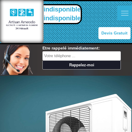
indisponible
indisponible
Devis Gratuit
Etre rappelé immédiatement: