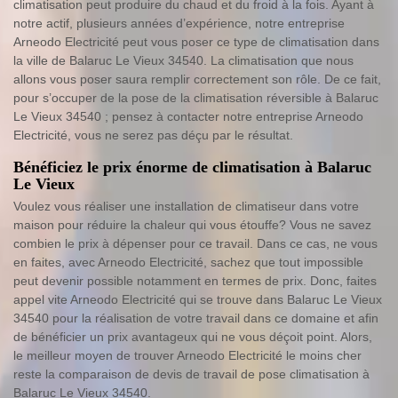
climatisation peut produire du chaud et du froid à la fois. Ayant à
notre actif, plusieurs années d’expérience, notre entreprise
Arneodo Electricité peut vous poser ce type de climatisation dans
la ville de Balaruc Le Vieux 34540. La climatisation que nous
allons vous poser saura remplir correctement son rôle. De ce fait,
pour s’occuper de la pose de la climatisation réversible à Balaruc
Le Vieux 34540 ; pensez à contacter notre entreprise Arneodo
Electricité, vous ne serez pas déçu par le résultat.
Bénéficiez le prix énorme de climatisation à Balaruc
Le Vieux
Voulez vous réaliser une installation de climatiseur dans votre
maison pour réduire la chaleur qui vous étouffe? Vous ne savez
combien le prix à dépenser pour ce travail. Dans ce cas, ne vous
en faites, avec Arneodo Electricité, sachez que tout impossible
peut devenir possible notamment en termes de prix. Donc, faites
appel vite Arneodo Electricité qui se trouve dans Balaruc Le Vieux
34540 pour la réalisation de votre travail dans ce domaine et afin
de bénéficier un prix avantageux qui ne vous déçoit point. Alors,
le meilleur moyen de trouver Arneodo Electricité le moins cher
reste la comparaison de devis de travail de pose climatisation à
Balaruc Le Vieux 34540.