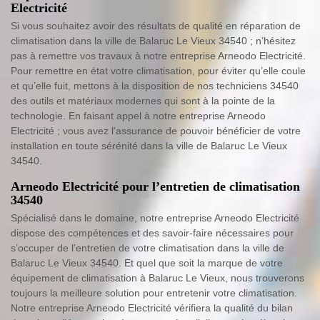
Electricité
Si vous souhaitez avoir des résultats de qualité en réparation de
climatisation dans la ville de Balaruc Le Vieux 34540 ; n’hésitez
pas à remettre vos travaux à notre entreprise Arneodo Electricité.
Pour remettre en état votre climatisation, pour éviter qu’elle coule
et qu’elle fuit, mettons à la disposition de nos techniciens 34540
des outils et matériaux modernes qui sont à la pointe de la
technologie. En faisant appel à notre entreprise Arneodo
Electricité ; vous avez l'assurance de pouvoir bénéficier de votre
installation en toute sérénité dans la ville de Balaruc Le Vieux
34540.
Arneodo Electricité pour l’entretien de climatisation
34540
Spécialisé dans le domaine, notre entreprise Arneodo Electricité
dispose des compétences et des savoir-faire nécessaires pour
s’occuper de l’entretien de votre climatisation dans la ville de
Balaruc Le Vieux 34540. Et quel que soit la marque de votre
équipement de climatisation à Balaruc Le Vieux, nous trouverons
toujours la meilleure solution pour entretenir votre climatisation.
Notre entreprise Arneodo Electricité vérifiera la qualité du bilan