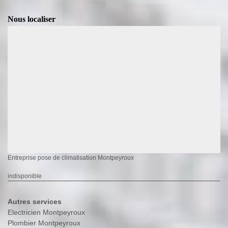
Nous localiser
Entreprise pose de climatisation Montpeyroux
indisponible
Autres services
Electricien Montpeyroux
Plombier Montpeyroux