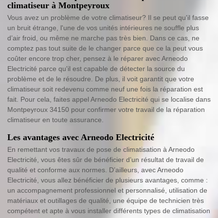
climatiseur à Montpeyroux
Vous avez un problème de votre climatiseur? Il se peut qu'il fasse
un bruit étrange, l'une de vos unités intérieures ne souffle plus
d’air froid, ou même ne marche pas très bien. Dans ce cas, ne
comptez pas tout suite de le changer parce que ce la peut vous
coûter encore trop cher, pensez à le réparer avec Arneodo
Electricité parce qu'il est capable de détecter la source du
problème et de le résoudre. De plus, il voit garantit que votre
climatiseur soit redevenu comme neuf une fois la réparation est
fait. Pour cela, faites appel Arneodo Electricité qui se localise dans
Montpeyroux 34150 pour confirmer votre travail de la réparation
climatiseur en toute assurance.
Les avantages avec Arneodo Electricité
En remettant vos travaux de pose de climatisation à Arneodo
Electricité, vous êtes sûr de bénéficier d’un résultat de travail de
qualité et conforme aux normes. D’ailleurs, avec Arneodo
Electricité, vous allez bénéficier de plusieurs avantages, comme :
un accompagnement professionnel et personnalisé, utilisation de
matériaux et outillages de qualité, une équipe de technicien très
compétent et apte à vous installer différents types de climatisation