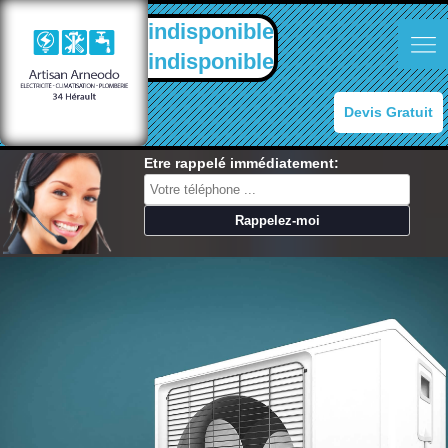
indisponible
indisponible
Devis Gratuit
Etre rappelé immédiatement: