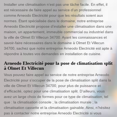
Installer une climatisation n’est pas une tâche facile. En effet, il
est nécessaire de faire appel au service d’un professionnel
comme Arneodo Electricité pour que les résultats soient aux
normes. Étant spécialisée dans le domaine, notre entreprise
Arneodo Electricité propose d’installer une climatisation dans une
maison, un appartement, immeuble commercial ou industriel dans
la ville de Olmet Et Villecun 34700. Ayant les connaissances et
savoir-faire nécessaires dans le domaine à Olmet Et Villecun
34700, sachez que notre entreprise Arneodo Electricité est apte à
répondre à toutes vos demandes en installation de cuisine.
Arneodo Electricité pour la pose de climatisation split
à Olmet Et Villecun
Vous pouvez faire appel au service de notre entreprise Arneodo
Electricité pour s’occuper de la pose de climatisation split dans la
ville de Olmet Et Villecun 34700, pour plus de puissance et
d’efficacité, optez pour une climatisation split. D’ailleurs, vous
avez un large choix de formes pour ce type de climatisation, tel
que : la climatisation console ; la climatisation murale ; la
climatisation cassette et la climatisation gainable. Ainsi, n’hésitez
pas à contacter notre entreprise Arneodo Electricité si vous