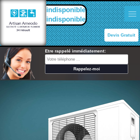
indisponible
indisponible
Devis Gratuit
Etre rappelé immédiatement: