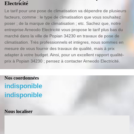
Electricité
Le tarif pour une pose de climatisation va dépendre de plusieurs
facteurs, comme : le type de climatisation que vous souhaitez
poser ; de la marque de climatisation ; etc. Sachez que, notre
entreprise Arneodo Electricité vous propose le tarif plus bas du
marché dans la ville de Popian 34230 en travaux de pose de
climatisation. Très professionnels et intègres, nous sommes en
mesure de vous fournir des travaux de qualité, mais à prix
adapter à votre budget. Ainsi, pour un excellent rapport qualité-
prix à Popian 34230 ; pensez à contacter Arneodo Electricité.
Nos coordonnées
indisponible
indisponible
Nous localiser