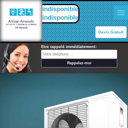
indisponible
indisponible
Devis Gratuit
Etre rappelé immédiatement: