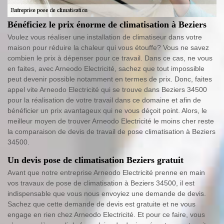
Bénéficiez le prix énorme de climatisation à Beziers
Voulez vous réaliser une installation de climatiseur dans votre
maison pour réduire la chaleur qui vous étouffe? Vous ne savez
combien le prix à dépenser pour ce travail. Dans ce cas, ne vous
en faites, avec Arneodo Electricité, sachez que tout impossible
peut devenir possible notamment en termes de prix. Donc, faites
appel vite Arneodo Electricité qui se trouve dans Beziers 34500
pour la réalisation de votre travail dans ce domaine et afin de
bénéficier un prix avantageux qui ne vous déçoit point. Alors, le
meilleur moyen de trouver Arneodo Electricité le moins cher reste
la comparaison de devis de travail de pose climatisation à Beziers
34500.
Un devis pose de climatisation Beziers gratuit
Avant que notre entreprise Arneodo Electricité prenne en main
vos travaux de pose de climatisation à Beziers 34500, il est
indispensable que vous nous envoyiez une demande de devis.
Sachez que cette demande de devis est gratuite et ne vous
engage en rien chez Arneodo Electricité. Et pour ce faire, vous