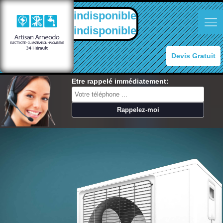
indisponible
indisponible
Devis Gratuit
Etre rappelé immédiatement: