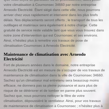
votre climatisation à Cournonsec 34660 par notre entreprise
Arneodo Electricité. Étant siégé dans cette ville, nous pourrons
arriver chez vous rapidement et intervenir dans les plus brefs
délais. Nos déplacements seront offerts ; le transport de tous les
outillages et matériaux sera également à notre charge. Cette
gratuité de service reste valable tant que vous vous trouvez dans
notre zone d’intervention qui est Cournonsec et ses environs.
Ainsi, n’hésitez plus à remettre vos travaux de pose de
climatisation Cournonsec à Arneodo Electricité.
Maintenance de climatisation avec Arneodo
Electricité
Fort de plusieurs années dans le domaine, notre entreprise
Arneodo Electricité est en mesure de s’occuper de vos travaux de
maintenance de climatisation dans la ville de Cournonsec 34660.
Sachez qu’un climatiseur mal entretenu sera beaucoup moins
efficace, ne donnera pas sa pleine puissance et aura plus de
risque de se détériorer et de tomber en panne plus souvent.
Sachez que, nous pourrons nettoyer le filtre de votre
climatisation, dépoussiéré le ventilateur. Ainsi, pour vos travaux
de maintenance de climatisation à Cournonsec ; n’hésitez plus à