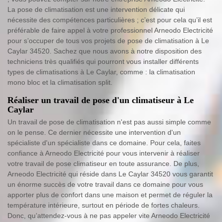
La pose de climatisation est une intervention délicate qui
nécessite des compétences particulières ; c’est pour cela qu’il est
préférable de faire appel à votre professionnel Arneodo Electricité
pour s’occuper de tous vos projets de pose de climatisation à Le
Caylar 34520. Sachez que nous avons à notre disposition des
techniciens très qualifiés qui pourront vous installer différents
types de climatisations à Le Caylar, comme : la climatisation
mono bloc et la climatisation split.
Réaliser un travail de pose d'un climatiseur à Le
Caylar
Un travail de pose de climatisation n'est pas aussi simple comme
on le pense. Ce dernier nécessite une intervention d'un
spécialiste d'un spécialiste dans ce domaine. Pour cela, faites
confiance à Arneodo Electricité pour vous intervenir à réaliser
votre travail de pose climatiseur en toute assurance. De plus,
Arneodo Electricité qui réside dans Le Caylar 34520 vous garantit
un énorme succès de votre travail dans ce domaine pour vous
apporter plus de confort dans une maison et permet de réguler la
température intérieure, surtout en période de fortes chaleurs.
Donc, qu’attendez-vous à ne pas appeler vite Arneodo Electricité