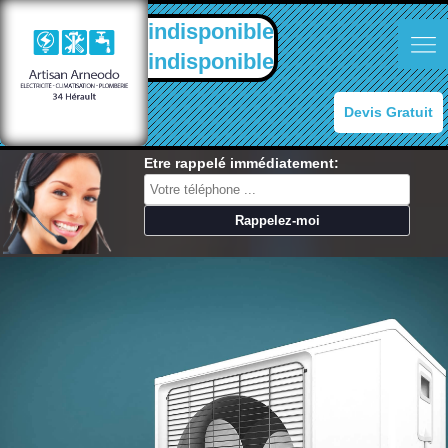
indisponible
indisponible
Devis Gratuit
Etre rappelé immédiatement: