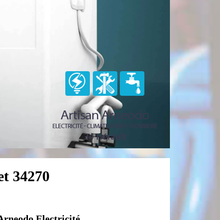
et 34270
rneodo Electricité