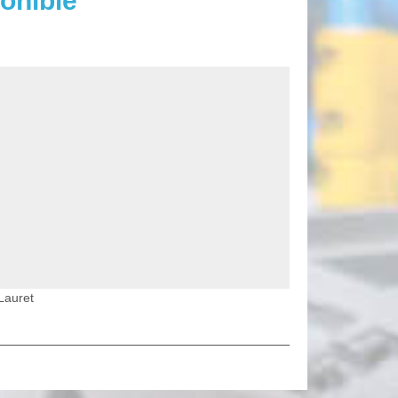
onible
Lauret