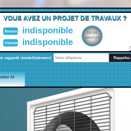
VOUS AVEZ UN PROJET DE TRAVAUX ?
indisponible
Bureau
DEVIS
GRATUIT
indisponible
Chantier
re rappelé immédiatement:
ombier 34