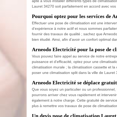
apte à vous installer différents types de climatisati
Lauret 34270 soit parfaitement en accord avec vos 
Pourquoi optez pour les services de A
Effectuer une pose de climatisation est une interve
d’expérience à notre actif et nous sommes parfaite
fournir des travaux de qualité ; sachez que Arneodo E
bien étudié. Ainsi, afin d’avoir un confort optimal d
Arneodo Electricité pour la pose de cl
Vous pouvez faire appel au service de notre entrepri
puissance et d’efficacité, optez pour une climatisatio
climatisation murale ; la climatisation cassette et la
poser une climatisation split dans la ville de Lauret
Arneodo Electricité se déplace gratui
Que vous soyez un particulier ou un professionnel, f
pourrons arriver chez vous rapidement et intervenir 
également à notre charge. Cette gratuité de service 
plus à remettre vos travaux de pose de climatisation
Un devis pose de climatisation Lauret