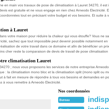
nne en main vos travaux de pose de climatisation à Lauret 34270, il es
s est gratuite et ne vous engage en rien chez Arneodo Electricité. Et 
s coordonnées tout en précisant votre budget et vos besoins. Et suite à
ation à Lauret
r dans votre maison pour réduire la chaleur qui vous étouffe? Vous ne s
ricité, sachez que tout impossible peut devenir possible notamment en 
réalisation de votre travail dans ce domaine et afin de bénéficier un pri
ins cher reste la comparaison de devis de travail de pose climatisation
otre climatisation Lauret
 34270 ; nous vous proposons les services de notre entreprise Arneodo
 que : la climatisation mono bloc et la climatisation split (mono split ou m
out à fait en mesure de répondre à tous vos besoins et demandes en pose
as à vous remettre à Arneodo Electricité.
Nos coordonnées
indisp
Bureau