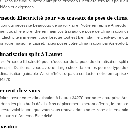
on. Rassurez-vous, notre entreprise Arneodo Electricité fera tout pour qu
idées et exigences.
rneodo Electricité pour vos travaux de pose de clima
ntion qui nécessite beaucoup de savoir-faire. Notre entreprise Arneodo 
ment qualifié à prendre en main vos travaux de pose de climatisation d
lectricité n’intervient que lorsque tout est bien planifié c’est-à-dire q
ans votre maison à Lauret, faites poser votre climatisation par Arneodo El
imatisation split à Lauret
se Arneodo Electricité pour s’occuper de la pose de climatisation split 
n split. D’ailleurs, vous avez un large choix de formes pour ce type de cl
 climatisation gainable. Ainsi, n’hésitez pas à contacter notre entreprise
 34270.
tement chez vous
aites poser votre climatisation à Lauret 34270 par notre entreprise Arne
dans les plus brefs délais. Nos déplacements seront offerts ; le transpo
reste valable tant que vous vous trouvez dans notre zone d’intervention
 Lauret à Arneodo Electricité.
 gratuit