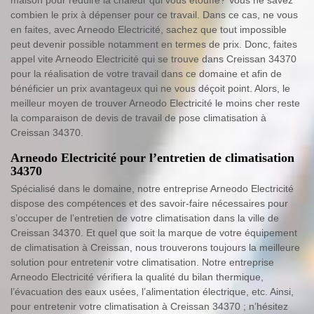
combien le prix à dépenser pour ce travail. Dans ce cas, ne vous
en faites, avec Arneodo Electricité, sachez que tout impossible
peut devenir possible notamment en termes de prix. Donc, faites
appel vite Arneodo Electricité qui se trouve dans Creissan 34370
pour la réalisation de votre travail dans ce domaine et afin de
bénéficier un prix avantageux qui ne vous déçoit point. Alors, le
meilleur moyen de trouver Arneodo Electricité le moins cher reste
la comparaison de devis de travail de pose climatisation à
Creissan 34370.
Arneodo Electricité pour l’entretien de climatisation
34370
Spécialisé dans le domaine, notre entreprise Arneodo Electricité
dispose des compétences et des savoir-faire nécessaires pour
s’occuper de l’entretien de votre climatisation dans la ville de
Creissan 34370. Et quel que soit la marque de votre équipement
de climatisation à Creissan, nous trouverons toujours la meilleure
solution pour entretenir votre climatisation. Notre entreprise
Arneodo Electricité vérifiera la qualité du bilan thermique,
l’évacuation des eaux usées, l’alimentation électrique, etc. Ainsi,
pour entretenir votre climatisation à Creissan 34370 ; n’hésitez