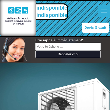
indisponible
indisponible
Devis Gratuit
Etre rappelé immédiatement: