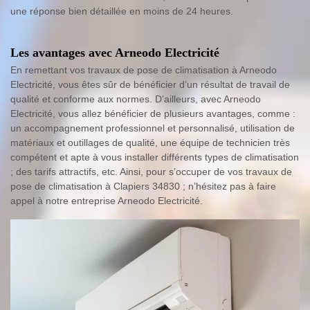
une réponse bien détaillée en moins de 24 heures.
Les avantages avec Arneodo Electricité
En remettant vos travaux de pose de climatisation à Arneodo
Electricité, vous êtes sûr de bénéficier d’un résultat de travail de
qualité et conforme aux normes. D’ailleurs, avec Arneodo
Electricité, vous allez bénéficier de plusieurs avantages, comme :
un accompagnement professionnel et personnalisé, utilisation de
matériaux et outillages de qualité, une équipe de technicien très
compétent et apte à vous installer différents types de climatisation
; des tarifs attractifs, etc. Ainsi, pour s’occuper de vos travaux de
pose de climatisation à Clapiers 34830 ; n’hésitez pas à faire
appel à notre entreprise Arneodo Electricité.