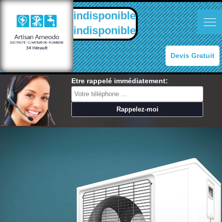
indisponible
indisponible
Devis Gratuit
Etre rappelé immédiatement: