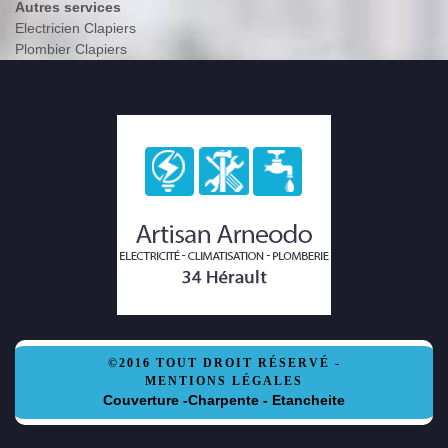
Autres services
Electricien Clapiers
Plombier Clapiers
©2016 TOUT DROIT RÉSERVÉ -
MENTIONS LÉGALES
Couverture -Charpente - Etancheite