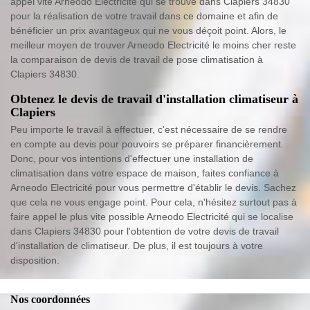
appel vite Arneodo Electricité qui se trouve dans Clapiers 34830
pour la réalisation de votre travail dans ce domaine et afin de
bénéficier un prix avantageux qui ne vous déçoit point. Alors, le
meilleur moyen de trouver Arneodo Electricité le moins cher reste
la comparaison de devis de travail de pose climatisation à
Clapiers 34830.
Obtenez le devis de travail d'installation climatiseur à
Clapiers
Peu importe le travail à effectuer, c'est nécessaire de se rendre
en compte au devis pour pouvoirs se préparer financièrement.
Donc, pour vos intentions d'effectuer une installation de
climatisation dans votre espace de maison, faites confiance à
Arneodo Electricité pour vous permettre d'établir le devis. Sachez
que cela ne vous engage point. Pour cela, n'hésitez surtout pas à
faire appel le plus vite possible Arneodo Electricité qui se localise
dans Clapiers 34830 pour l'obtention de votre devis de travail
d'installation de climatiseur. De plus, il est toujours à votre
disposition.
Nos coordonnées