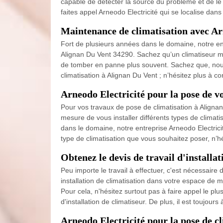
capable de détecter la source du problème et de le r
faites appel Arneodo Electricité qui se localise dan
Maintenance de climatisation avec Ar
Fort de plusieurs années dans le domaine, notre en
Alignan Du Vent 34290. Sachez qu’un climatiseur ma
de tomber en panne plus souvent. Sachez que, nous p
climatisation à Alignan Du Vent ; n’hésitez plus à co
Arneodo Electricité pour la pose de v
Pour vos travaux de pose de climatisation à Aligna
mesure de vous installer différents types de climatisa
dans le domaine, notre entreprise Arneodo Electrici
type de climatisation que vous souhaitez poser, n’h
Obtenez le devis de travail d'installa
Peu importe le travail à effectuer, c'est nécessair
installation de climatisation dans votre espace de 
Pour cela, n'hésitez surtout pas à faire appel le plu
d'installation de climatiseur. De plus, il est toujours 
Arneodo Electricité pour la pose de cl