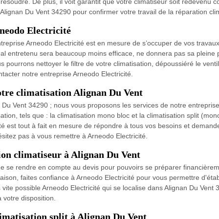
ésoudre. De plus, il voit garantit que votre climatiseur soit redevenu c
s Alignan Du Vent 34290 pour confirmer votre travail de la réparation cl
neodo Electricité
treprise Arneodo Electricité est en mesure de s’occuper de vos travaux 
l entretenu sera beaucoup moins efficace, ne donnera pas sa pleine pu
ourrons nettoyer le filtre de votre climatisation, dépoussiéré le venti
ntacter notre entreprise Arneodo Electricité.
otre climatisation Alignan Du Vent
n Du Vent 34290 ; nous vous proposons les services de notre entreprise
tion, tels que : la climatisation mono bloc et la climatisation split (mono
té est tout à fait en mesure de répondre à tous vos besoins et demandes
ésitez pas à vous remettre à Arneodo Electricité.
tion climatiseur à Alignan Du Vent
e de se rendre en compte au devis pour pouvoirs se préparer financièrem
maison, faites confiance à Arneodo Electricité pour vous permettre d'éta
s vite possible Arneodo Electricité qui se localise dans Alignan Du Vent 
à votre disposition.
imatisation split à Alignan Du Vent