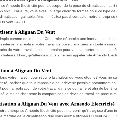
se Arneodo Electricité pour s’occuper de la pose de climatisation split
n split. D’ailleurs, vous avez un large choix de formes pour ce type de cl
 climatisation gainable. Ainsi, n’hésitez pas à contacter notre entreprise
an Du Vent 34290.
atiseur à Alignan Du Vent
 simple comme on le pense. Ce dernier nécessite une intervention d'un 
s intervenir à réaliser votre travail de pose climatiseur en toute assura
cès de votre travail dans ce domaine pour vous apporter plus de confo
s chaleurs. Donc, qu’attendez-vous à ne pas appeler vite Arneodo Electri
ation à Alignan Du Vent
r dans votre maison pour réduire la chaleur qui vous étouffe? Vous ne s
ricité, sachez que tout impossible peut devenir possible notamment en 
 pour la réalisation de votre travail dans ce domaine et afin de bénéfic
cité le moins cher reste la comparaison de devis de travail de pose cli
isation à Alignan Du Vent avec Arneodo Electricité
e entreprise Arneodo Electricité peut intervenir qu’il s’agisse d’une in
t la marque de la climatisation que vous avez à Alignan Du Vent 34290