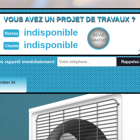
VOUS AVEZ UN PROJET DE TRAVAUX ?
indisponible
Bureau
DEVIS
GRATUIT
indisponible
Chantier
re rappelé immédiatement:
ombier 34