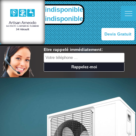
indisponible
indisponible
Devis Gratuit
Etre rappelé immédiatement: