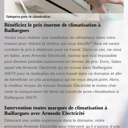
Bénéficiez le prix énorme de climatisation à
Baillargues
Voulez vous réaliser une installation de climatiseur dans votre
maison pour réduire la chaleur qui vous étouffe? Vous ne savez
combien le prix à dépenser pour ce travail. Dans ce cas, ne vous
en faites, avec Arneodo Electricité, sachez que tout impossible
peut devenir possible notamment en termes de prix. Donc, faites
appel vite Arneodo Electricité qui se trouve dans Baillargues
34670 pour la réalisation de votre travail dans ce domaine et afin
de bénéficier un prix avantageux qui ne vous déçoit point. Alors,
le meilleur moyen de trouver Arneodo Electricité le moins cher
reste la comparaison de devis de travail de pose climatisation à
Baillargues 34670.
Intervention toutes marques de climatisation à
Baillargues avec Arneodo Electricité
Détenant une solide expérience dans le domaine, notre
entreprise Arneodo Electricité peut intervenir qu’il s’agisse d’une