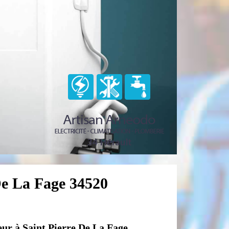
 De La Fage 34520
eur à Saint Pierre De La Fage