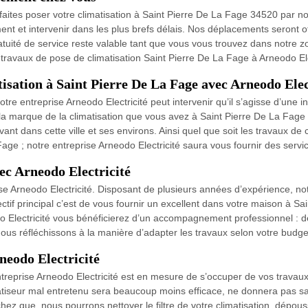
faites poser votre climatisation à Saint Pierre De La Fage 34520 par no
nt et intervenir dans les plus brefs délais. Nos déplacements seront offe
uité de service reste valable tant que vous vous trouvez dans notre zo
s travaux de pose de climatisation Saint Pierre De La Fage à Arneodo Ele
isation à Saint Pierre De La Fage avec Arneodo Elec
e entreprise Arneodo Electricité peut intervenir qu’il s’agisse d’une in
t la marque de la climatisation que vous avez à Saint Pierre De La Fa
uvant dans cette ville et ses environs. Ainsi quel que soit les travaux de
e ; notre entreprise Arneodo Electricité saura vous fournir des servic
c Arneodo Electricité
rise Arneodo Electricité. Disposant de plusieurs années d’expérience, no
ectif principal c’est de vous fournir un excellent dans votre maison à S
odo Electricité vous bénéficierez d’un accompagnement professionnel : 
; nous réfléchissons à la manière d’adapter les travaux selon votre budg
neodo Electricité
treprise Arneodo Electricité est en mesure de s’occuper de vos travaux 
tiseur mal entretenu sera beaucoup moins efficace, ne donnera pas sa 
z que, nous pourrons nettoyer le filtre de votre climatisation, dépoussi