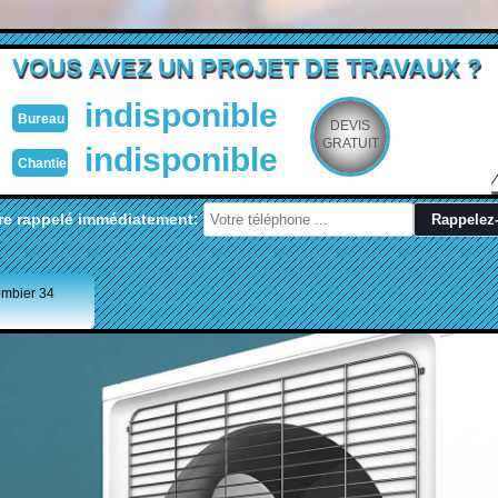
VOUS AVEZ UN PROJET DE TRAVAUX ?
indisponible
Bureau
DEVIS
GRATUIT
indisponible
Chantier
re rappelé immédiatement:
ombier 34