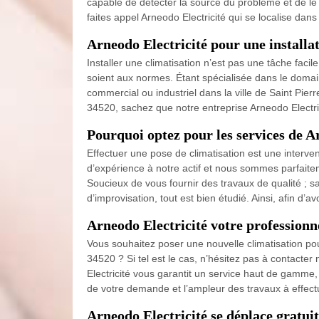
capable de détecter la source du problème et de le r
faites appel Arneodo Electricité qui se localise dan
Arneodo Electricité pour une installa
Installer une climatisation n’est pas une tâche facil
soient aux normes. Étant spécialisée dans le domai
commercial ou industriel dans la ville de Saint Pi
34520, sachez que notre entreprise Arneodo Electric
Pourquoi optez pour les services de A
Effectuer une pose de climatisation est une interve
d’expérience à notre actif et nous sommes parfaitem
Soucieux de vous fournir des travaux de qualité ; sa
d’improvisation, tout est bien étudié. Ainsi, afin d’
Arneodo Electricité votre professionn
Vous souhaitez poser une nouvelle climatisation pour
34520 ? Si tel est le cas, n’hésitez pas à contacter 
Electricité vous garantit un service haut de gamme,
de votre demande et l’ampleur des travaux à effec
Arneodo Electricité se déplace gratui