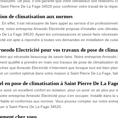
ésoudre. De plus, il voit garantit que votre climatiseur soit redevenu c
s Saint Pierre De La Fage 34520 pour confirmer votre travail de la répa
tion de climatisation aux normes
e. En effet, il est nécessaire de faire appel au service d’un professionn
ne, notre entreprise Arneodo Electricité propose d’installer une clima
erre De La Fage 34520. Ayant les connaissances et savoir-faire nécessa
ité est apte à répondre à toutes vos demandes en installation de cuisi
rneodo Electricité pour vos travaux de pose de clima
ntion qui nécessite beaucoup de savoir-faire. Notre entreprise Arneodo 
ent qualifié à prendre en main vos travaux de pose de climatisation da
chez que Arneodo Electricité n’intervient que lorsque tout est bien plan
avoir un confort optimal dans votre maison à Saint Pierre De La Fage, fait
el en pose de climatisation à Saint Pierre De La Fag
 avoir un excellent confort en isolation, pour un avoir un air plus pur e
notre entreprise Arneodo Electricité pour s’en occuper. Installé dans la 
 fiable et conformes aux normes. Vous pouvez compter sur notre entrepris
tuer à Saint Pierre De La Fage 34520.
tement chez vous