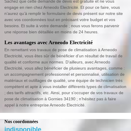
Sachez que cette demande de devis est gratuite et ne vous
engage en rien chez Arneodo Electricité. Et pour ce faire, vous
n’aurez qu’à remplir le formulaire de devis présent sur notre site
avec vos coordonnées tout en précisant votre budget et vos
besoins. Et suite à votre demande ; nous vous ferons parvenir
une réponse bien détaillée en moins de 24 heures.
Les avantages avec Arneodo Electricité
En remettant vos travaux de pose de climatisation à Arneodo
Electricité, vous êtes sûr de bénéficier d’un résultat de travail de
qualité et conforme aux normes. D’ailleurs, avec Arneodo
Electricité, vous allez bénéficier de plusieurs avantages, comme :
un accompagnement professionnel et personnalisé, utilisation de
matériaux et outillages de qualité, une équipe de technicien très
compétent et apte à vous installer différents types de climatisation
; des tarifs attractifs, etc. Ainsi, pour s’occuper de vos travaux de
pose de climatisation à Gornies 34190 ; n’hésitez pas à faire
appel à notre entreprise Arneodo Electricité.
Nos coordonnées
indisponible