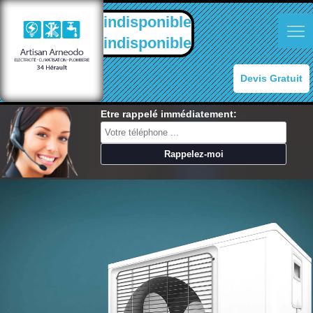
indisponible
indisponible
Devis Gratuit
Etre rappelé immédiatement: