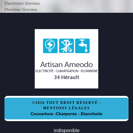
Electricien Gornies
Plombier Gornies
©2016 TOUT DROIT RÉSERVÉ -
MENTIONS LÉGALES
Couverture -Charpente - Etancheite
indisponible