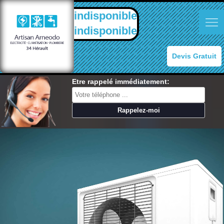
indisponible
indisponible
Devis Gratuit
Etre rappelé immédiatement: