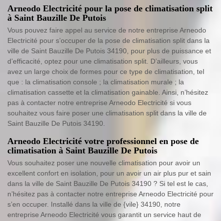
Arneodo Electricité pour la pose de climatisation split
à Saint Bauzille De Putois
Vous pouvez faire appel au service de notre entreprise Arneodo
Electricité pour s’occuper de la pose de climatisation split dans la
ville de Saint Bauzille De Putois 34190, pour plus de puissance et
d’efficacité, optez pour une climatisation split. D’ailleurs, vous
avez un large choix de formes pour ce type de climatisation, tel
que : la climatisation console ; la climatisation murale ; la
climatisation cassette et la climatisation gainable. Ainsi, n’hésitez
pas à contacter notre entreprise Arneodo Electricité si vous
souhaitez vous faire poser une climatisation split dans la ville de
Saint Bauzille De Putois 34190.
Arneodo Electricité votre professionnel en pose de
climatisation à Saint Bauzille De Putois
Vous souhaitez poser une nouvelle climatisation pour avoir un
excellent confort en isolation, pour un avoir un air plus pur et sain
dans la ville de Saint Bauzille De Putois 34190 ? Si tel est le cas,
n’hésitez pas à contacter notre entreprise Arneodo Electricité pour
s’en occuper. Installé dans la ville de {vile} 34190, notre
entreprise Arneodo Electricité vous garantit un service haut de