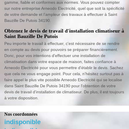
gamme, fiable et conformes aux normes. Vous pouvez compter
sur notre entreprise Arneodo Electricité, quel que soit la spécificité
de votre demande et l’ampleur des travaux à effectuer à Saint
Bauzille De Putois 34190.
Obtenez le devis de travail d'installation climatiseur à
Saint Bauzille De Putois
Peu importe le travail à effectuer, c'est nécessaire de se rendre
en compte au devis pour pouvoirs se préparer financièrement.
Donc, pour vos intentions d'effectuer une installation de
climatisation dans votre espace de maison, faites confiance à
Arneodo Electricité pour vous permettre d'établir le devis. Sachez
que cela ne vous engage point. Pour cela, n'hésitez surtout pas à
faire appel le plus vite possible Arneodo Electricité qui se localise
dans Saint Bauzille De Putois 34190 pour l'obtention de votre
devis de travail d'installation de climatiseur. De plus, il est toujours
à votre disposition.
Nos coordonnées
indisponible