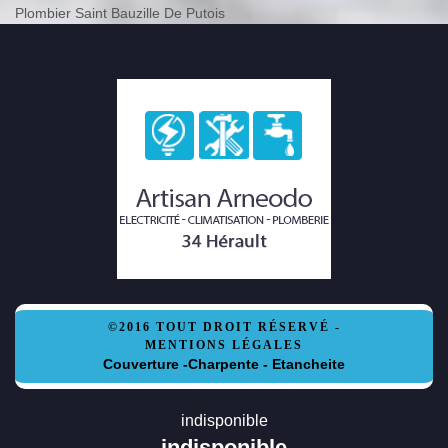
Plombier Saint Bauzille De Putois
©2016 TOUT DROIT RÉSERVÉ -
MENTIONS LÉGALES
Couverture -Charpente - Etancheite
indisponible
indisponible