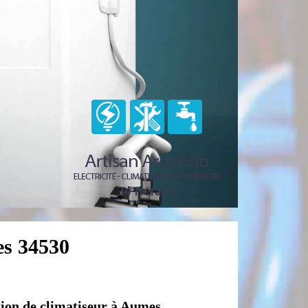
es 34530
tion de climatiseur à Aumes