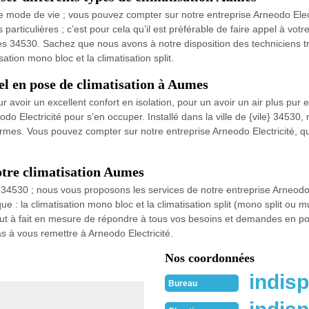
re mode de vie ; vous pouvez compter sur notre entreprise Arneodo Elect
particulières ; c’est pour cela qu’il est préférable de faire appel à vot
s 34530. Sachez que nous avons à notre disposition des techniciens très
tion mono bloc et la climatisation split.
el en pose de climatisation à Aumes
avoir un excellent confort en isolation, pour un avoir un air plus pur e
do Electricité pour s’en occuper. Installé dans la ville de {vile} 34530,
mes. Vous pouvez compter sur notre entreprise Arneodo Electricité, que
otre climatisation Aumes
34530 ; nous vous proposons les services de notre entreprise Arneodo
 que : la climatisation mono bloc et la climatisation split (mono split ou m
out à fait en mesure de répondre à tous vos besoins et demandes en pose
as à vous remettre à Arneodo Electricité.
Nos coordonnées
indisp
Bureau