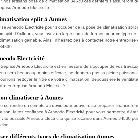
 nos artisans pose de climatisation 34530 ces derniers s’assureront de
eprise Arneodo Electricité.
limatisation split à Aumes
ise Arneodo Electricité pour s’occuper de la pose de climatisation split
n split. D’ailleurs, vous avez un large choix de formes pour ce type de cl
 climatisation gainable. Ainsi, n’hésitez pas à contacter notre entreprise
 34530.
neodo Electricité
treprise Arneodo Electricité est en mesure de s’occuper de vos travaux 
nu sera beaucoup moins efficace, ne donnera pas sa pleine puissance e
rons nettoyer le filtre de votre climatisation, dépoussiéré le ventilat
tre entreprise Arneodo Electricité.
tion climatiseur à Aumes
e de se rendre en compte au devis pour pouvoirs se préparer financièrem
maison, faites confiance à Arneodo Electricité pour vous permettre d'éta
s vite possible Arneodo Electricité qui se localise dans Aumes 34530 pour 
ition.
oser différents types de climatisation Aumes