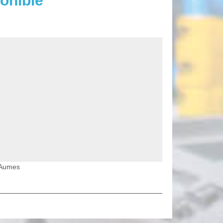
onible
n Aumes