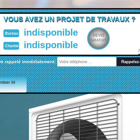
VOUS AVEZ UN PROJET DE TRAVAUX ?
indisponible
Bureau
DEVIS
GRATUIT
indisponible
Chantier
re rappelé immédiatement:
ombier 34