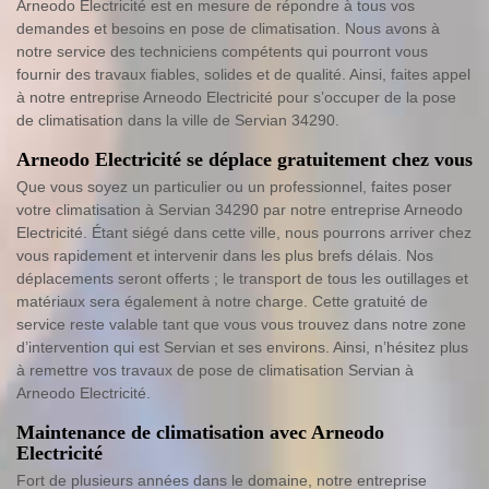
Arneodo Electricité est en mesure de répondre à tous vos
demandes et besoins en pose de climatisation. Nous avons à
notre service des techniciens compétents qui pourront vous
fournir des travaux fiables, solides et de qualité. Ainsi, faites appel
à notre entreprise Arneodo Electricité pour s’occuper de la pose
de climatisation dans la ville de Servian 34290.
Arneodo Electricité se déplace gratuitement chez vous
Que vous soyez un particulier ou un professionnel, faites poser
votre climatisation à Servian 34290 par notre entreprise Arneodo
Electricité. Étant siégé dans cette ville, nous pourrons arriver chez
vous rapidement et intervenir dans les plus brefs délais. Nos
déplacements seront offerts ; le transport de tous les outillages et
matériaux sera également à notre charge. Cette gratuité de
service reste valable tant que vous vous trouvez dans notre zone
d’intervention qui est Servian et ses environs. Ainsi, n’hésitez plus
à remettre vos travaux de pose de climatisation Servian à
Arneodo Electricité.
Maintenance de climatisation avec Arneodo
Electricité
Fort de plusieurs années dans le domaine, notre entreprise