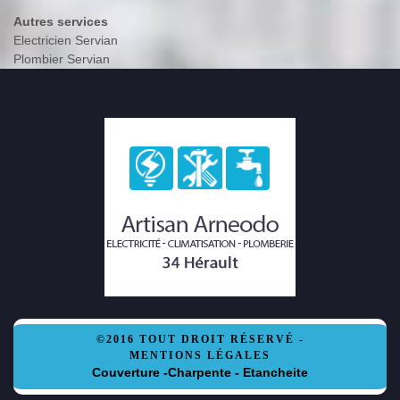
Autres services
Electricien Servian
Plombier Servian
©2016 TOUT DROIT RÉSERVÉ -
MENTIONS LÉGALES
Couverture -Charpente - Etancheite