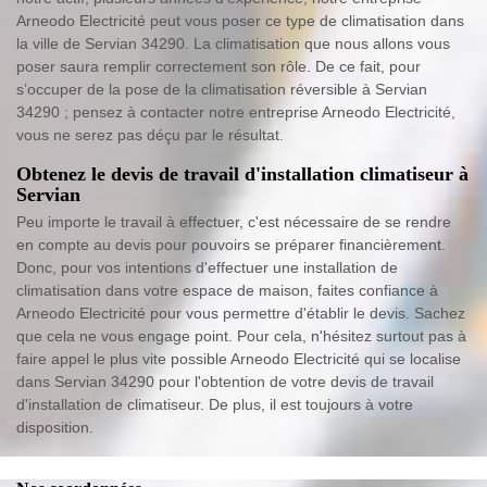
Arneodo Electricité peut vous poser ce type de climatisation dans
la ville de Servian 34290. La climatisation que nous allons vous
poser saura remplir correctement son rôle. De ce fait, pour
s’occuper de la pose de la climatisation réversible à Servian
34290 ; pensez à contacter notre entreprise Arneodo Electricité,
vous ne serez pas déçu par le résultat.
Obtenez le devis de travail d'installation climatiseur à
Servian
Peu importe le travail à effectuer, c'est nécessaire de se rendre
en compte au devis pour pouvoirs se préparer financièrement.
Donc, pour vos intentions d'effectuer une installation de
climatisation dans votre espace de maison, faites confiance à
Arneodo Electricité pour vous permettre d'établir le devis. Sachez
que cela ne vous engage point. Pour cela, n'hésitez surtout pas à
faire appel le plus vite possible Arneodo Electricité qui se localise
dans Servian 34290 pour l'obtention de votre devis de travail
d'installation de climatiseur. De plus, il est toujours à votre
disposition.