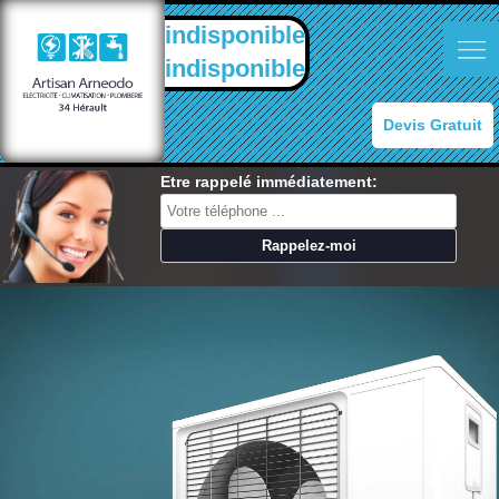
indisponible
indisponible
Devis Gratuit
Etre rappelé immédiatement: