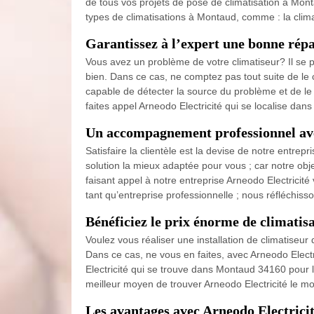
de tous vos projets de pose de climatisation à Mont
types de climatisations à Montaud, comme : la climat
Garantissez à l’expert une bonne rép
Vous avez un problème de votre climatiseur? Il se pe
bien. Dans ce cas, ne comptez pas tout suite de le 
capable de détecter la source du problème et de le r
faites appel Arneodo Electricité qui se localise dan
Un accompagnement professionnel ave
Satisfaire la clientèle est la devise de notre entrep
solution la mieux adaptée pour vous ; car notre obj
faisant appel à notre entreprise Arneodo Electricit
tant qu’entreprise professionnelle ; nous réfléchis
Bénéficiez le prix énorme de climati
Voulez vous réaliser une installation de climatiseu
Dans ce cas, ne vous en faites, avec Arneodo Elect
Electricité qui se trouve dans Montaud 34160 pour la
meilleur moyen de trouver Arneodo Electricité le m
Les avantages avec Arneodo Electrici