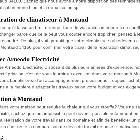
aud 34160. Sachez que nous avons à notre disposition des techniciens tr
isation mono bloc et la climatisation split.
aration de climatiseur à Montaud
ut qu'il fasse un bruit étrange, l'une de vos unités intérieures ne souf
changer parce que ce la peut vous coûter encore trop cher, pensez à le 
ésoudre. De plus, il voit garantit que votre climatiseur soit redevenu c
s Montaud 34160 pour confirmer votre travail de la réparation climatise
c Arneodo Electricité
rise Arneodo Electricité. Disposant de plusieurs années d’expérience, no
ectif principal c’est de vous fournir un excellent dans votre maison à M
é vous bénéficierez d’un accompagnement professionnel : depuis l’achat
sons à la manière d’adapter les travaux selon votre budget et vos exigen
sation à Montaud
r dans votre maison pour réduire la chaleur qui vous étouffe? Vous ne s
ricité, sachez que tout impossible peut devenir possible notamment en 
 réalisation de votre travail dans ce domaine et afin de bénéficier un p
oins cher reste la comparaison de devis de travail de pose climatisati
té