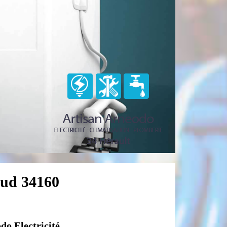
aud 34160
do Electricité