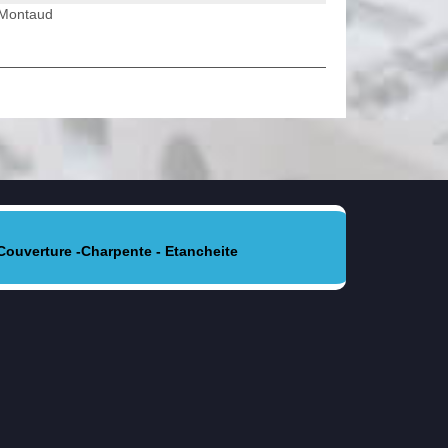
n Montaud
Couverture -Charpente - Etancheite