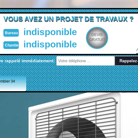
VOUS AVEZ UN PROJET DE TRAVAUX ?
indisponible
Bureau
DEVIS
GRATUIT
indisponible
Chantier
re rappelé immédiatement:
ombier 34