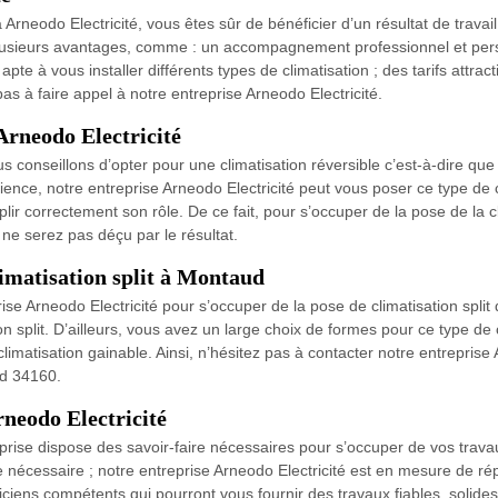
Arneodo Electricité, vous êtes sûr de bénéficier d’un résultat de travai
plusieurs avantages, comme : un accompagnement professionnel et person
pte à vous installer différents types de climatisation ; des tarifs attract
s à faire appel à notre entreprise Arneodo Electricité.
Arneodo Electricité
conseillons d’opter pour une climatisation réversible c’est-à-dire que 
érience, notre entreprise Arneodo Electricité peut vous poser ce type de
lir correctement son rôle. De ce fait, pour s’occuper de la pose de la 
 ne serez pas déçu par le résultat.
limatisation split à Montaud
ise Arneodo Electricité pour s’occuper de la pose de climatisation split
n split. D’ailleurs, vous avez un large choix de formes pour ce type de cl
 climatisation gainable. Ainsi, n’hésitez pas à contacter notre entreprise
ud 34160.
rneodo Electricité
prise dispose des savoir-faire nécessaires pour s’occuper de vos travau
ire nécessaire ; notre entreprise Arneodo Electricité est en mesure de
ciens compétents qui pourront vous fournir des travaux fiables, solides e