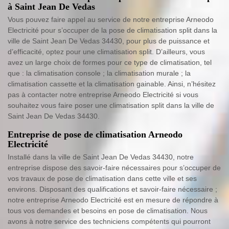
à Saint Jean De Vedas
Vous pouvez faire appel au service de notre entreprise Arneodo
Electricité pour s’occuper de la pose de climatisation split dans la
ville de Saint Jean De Vedas 34430, pour plus de puissance et
d’efficacité, optez pour une climatisation split. D’ailleurs, vous
avez un large choix de formes pour ce type de climatisation, tel
que : la climatisation console ; la climatisation murale ; la
climatisation cassette et la climatisation gainable. Ainsi, n’hésitez
pas à contacter notre entreprise Arneodo Electricité si vous
souhaitez vous faire poser une climatisation split dans la ville de
Saint Jean De Vedas 34430.
Entreprise de pose de climatisation Arneodo
Electricité
Installé dans la ville de Saint Jean De Vedas 34430, notre
entreprise dispose des savoir-faire nécessaires pour s’occuper de
vos travaux de pose de climatisation dans cette ville et ses
environs. Disposant des qualifications et savoir-faire nécessaire ;
notre entreprise Arneodo Electricité est en mesure de répondre à
tous vos demandes et besoins en pose de climatisation. Nous
avons à notre service des techniciens compétents qui pourront