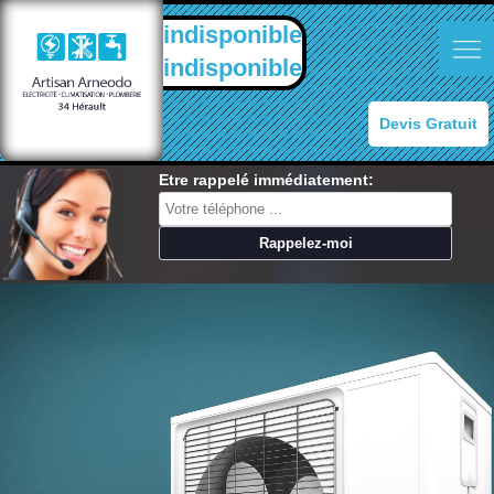
indisponible
indisponible
Devis Gratuit
Etre rappelé immédiatement: