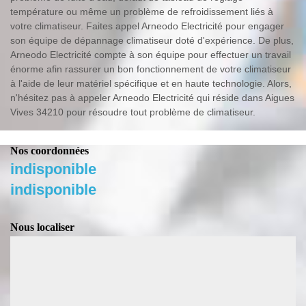
température ou même un problème de refroidissement liés à
votre climatiseur. Faites appel Arneodo Electricité pour engager
son équipe de dépannage climatiseur doté d'expérience. De plus,
Arneodo Electricité compte à son équipe pour effectuer un travail
énorme afin rassurer un bon fonctionnement de votre climatiseur
à l'aide de leur matériel spécifique et en haute technologie. Alors,
n'hésitez pas à appeler Arneodo Electricité qui réside dans Aigues
Vives 34210 pour résoudre tout problème de climatiseur.
Nos coordonnées
indisponible
indisponible
Nous localiser