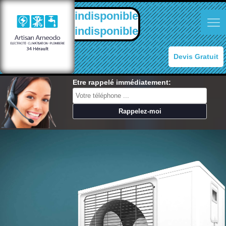
indisponible
indisponible
Devis Gratuit
Etre rappelé immédiatement: