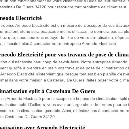
r un bon fonctionnement de votre climatiseur à l'aide de leur matériel s
Castelnau De Guers 34120 pour résoudre tout problème de climatiseur.
neodo Electricité
treprise Arneodo Electricité est en mesure de s’occuper de vos travaux 
r mal entretenu sera beaucoup moins efficace, ne donnera pas sa plei
z que, nous pourrons nettoyer le filtre de votre climatisation, dépoussi
 n’hésitez plus à contacter notre entreprise Arneodo Electricité.
rneodo Electricité pour vos travaux de pose de clima
ntion qui nécessite beaucoup de savoir-faire. Notre entreprise Arneodo 
ment qualifié à prendre en main vos travaux de pose de climatisation 
Arneodo Electricité n’intervient que lorsque tout est bien planifié c’est
optimal dans votre maison à Castelnau De Guers, faites poser votre climat
limatisation split à Castelnau De Guers
ise Arneodo Electricité pour s’occuper de la pose de climatisation spli
atisation split. D’ailleurs, vous avez un large choix de formes pour ce ty
assette et la climatisation gainable. Ainsi, n’hésitez pas à contacter not
le de Castelnau De Guers 34120.
matisation avec Arneodo Electricité