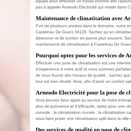
équipe pour effectuer un travail énorme afin rassure
pas à appeler Arneodo Electricité qui réside dans 
Maintenance de climatisation avec Ar
Fort de plusieurs années dans le domaine, notre en
Castelnau De Guers 34120. Sachez qu’un climatiseu
détériorer et de tomber en panne plus souvent. Sache
maintenance de climatisation à Castelnau De Guers ;
Pourquoi optez pour les services de A
Effectuer une pose de climatisation est une interve
d’expérience à notre actif et nous sommes parfaite
de vous fournir des travaux de qualité ; sachez que 
tout est bien étudié. Ainsi, afin d’avoir un confort 
Arneodo Electricité pour la pose de c
Vous pouvez faire appel au service de notre entrepr
plus de puissance et d’efficacité, optez pour une clim
console ; la climatisation murale ; la climatisation c
vous faire poser une climatisation split dans la vil
Des services de qualité en pose de cli