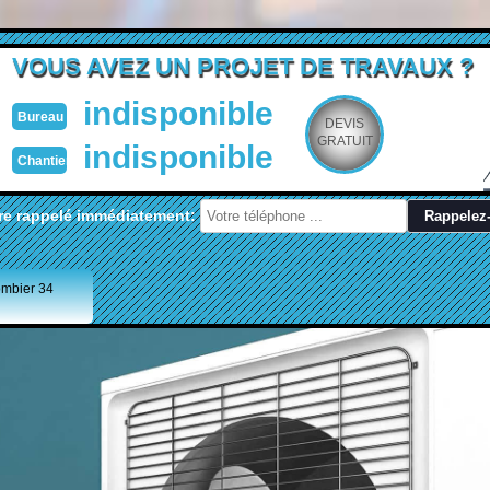
VOUS AVEZ UN PROJET DE TRAVAUX ?
indisponible
Bureau
DEVIS
GRATUIT
indisponible
Chantier
re rappelé immédiatement:
ombier 34