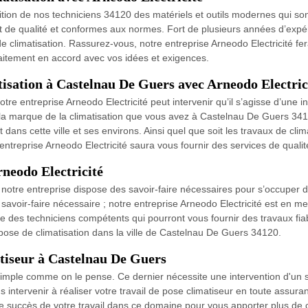
sition de nos techniciens 34120 des matériels et outils modernes qui son
t de qualité et conformes aux normes. Fort de plusieurs années d’exp
s de climatisation. Rassurez-vous, notre entreprise Arneodo Electricité fe
aitement en accord avec vos idées et exigences.
tisation à Castelnau De Guers avec Arneodo Electric
e entreprise Arneodo Electricité peut intervenir qu’il s’agisse d’une in
it la marque de la climatisation que vous avez à Castelnau De Guers 3
t dans cette ville et ses environs. Ainsi quel que soit les travaux de cl
treprise Arneodo Electricité saura vous fournir des services de qualit
rneodo Electricité
 notre entreprise dispose des savoir-faire nécessaires pour s’occuper 
 et savoir-faire nécessaire ; notre entreprise Arneodo Electricité est e
 des techniciens compétents qui pourront vous fournir des travaux fiable
 pose de climatisation dans la ville de Castelnau De Guers 34120.
atiseur à Castelnau De Guers
 simple comme on le pense. Ce dernier nécessite une intervention d'un 
s intervenir à réaliser votre travail de pose climatiseur en toute assura
succès de votre travail dans ce domaine pour vous apporter plus de c