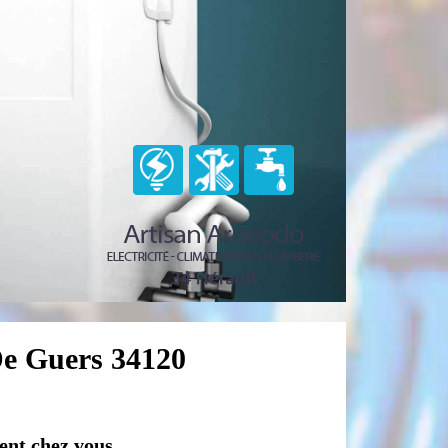
 De Guers 34120
ent chez vous