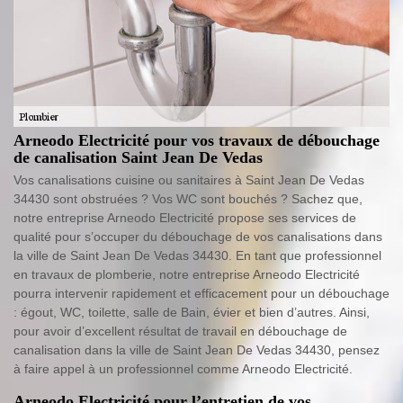
Arneodo Electricité pour vos travaux de débouchage
de canalisation Saint Jean De Vedas
Vos canalisations cuisine ou sanitaires à Saint Jean De Vedas
34430 sont obstruées ? Vos WC sont bouchés ? Sachez que,
notre entreprise Arneodo Electricité propose ses services de
qualité pour s’occuper du débouchage de vos canalisations dans
la ville de Saint Jean De Vedas 34430. En tant que professionnel
en travaux de plomberie, notre entreprise Arneodo Electricité
pourra intervenir rapidement et efficacement pour un débouchage
: égout, WC, toilette, salle de Bain, évier et bien d’autres. Ainsi,
pour avoir d’excellent résultat de travail en débouchage de
canalisation dans la ville de Saint Jean De Vedas 34430, pensez
à faire appel à un professionnel comme Arneodo Electricité.
Arneodo Electricité pour l’entretien de vos