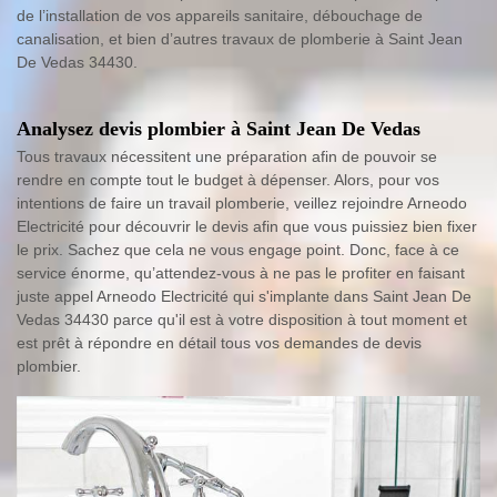
de l’installation de vos appareils sanitaire, débouchage de
canalisation, et bien d’autres travaux de plomberie à Saint Jean
De Vedas 34430.
Analysez devis plombier à Saint Jean De Vedas
Tous travaux nécessitent une préparation afin de pouvoir se
rendre en compte tout le budget à dépenser. Alors, pour vos
intentions de faire un travail plomberie, veillez rejoindre Arneodo
Electricité pour découvrir le devis afin que vous puissiez bien fixer
le prix. Sachez que cela ne vous engage point. Donc, face à ce
service énorme, qu’attendez-vous à ne pas le profiter en faisant
juste appel Arneodo Electricité qui s'implante dans Saint Jean De
Vedas 34430 parce qu'il est à votre disposition à tout moment et
est prêt à répondre en détail tous vos demandes de devis
plombier.