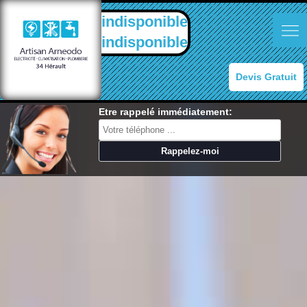
indisponible
indisponible
Devis Gratuit
Etre rappelé immédiatement: