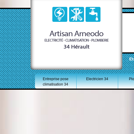
Et
Entreprise pose
Electricien 34
Pl
climatisation 34