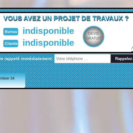
VOUS AVEZ UN PROJET DE TRAVAUX ?
indisponible
Bureau
DEVIS
GRATUIT
indisponible
Chantier
re rappelé immédiatement:
ombier 34