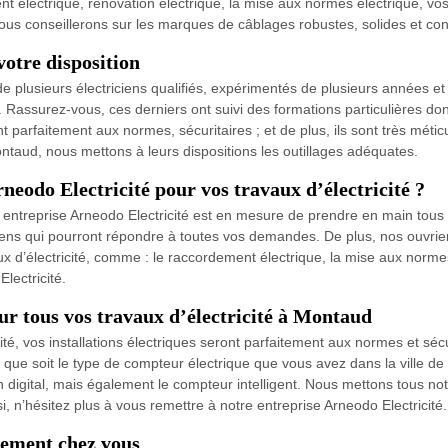
t électrique, rénovation électrique, la mise aux normes électrique, v
vous conseillerons sur les marques de câblages robustes, solides et c
votre disposition
 de plusieurs électriciens qualifiés, expérimentés de plusieurs années e
0. Rassurez-vous, ces derniers ont suivi des formations particulières d
t parfaitement aux normes, sécuritaires ; et de plus, ils sont très méti
ntaud, nous mettons à leurs dispositions les outillages adéquates.
neodo Electricité pour vos travaux d’électricité ?
entreprise Arneodo Electricité est en mesure de prendre en main tous v
iens qui pourront répondre à toutes vos demandes. De plus, nos ouvriers
ux d’électricité, comme : le raccordement électrique, la mise aux normes 
lectricité.
our tous vos travaux d’électricité à Montaud
cité, vos installations électriques seront parfaitement aux normes et s
 que soit le type de compteur électrique que vous avez dans la ville 
digital, mais également le compteur intelligent. Nous mettons tous not
si, n’hésitez plus à vous remettre à notre entreprise Arneodo Electricité.
tement chez vous