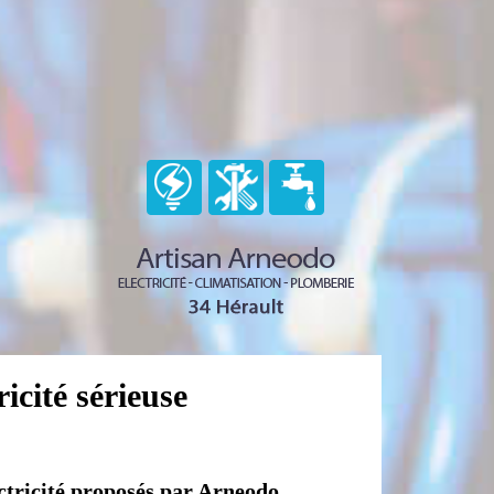
icité sérieuse
ectricité proposés par Arneodo