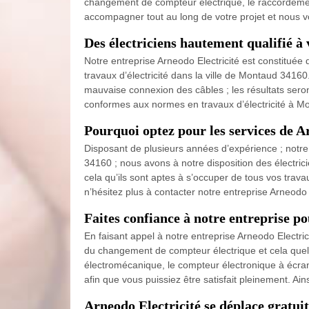
changement de compteur électrique, le raccordemen
accompagner tout au long de votre projet et nous 
Des électriciens hautement qualifié à 
Notre entreprise Arneodo Electricité est constituée
travaux d’électricité dans la ville de Montaud 3416
mauvaise connexion des câbles ; les résultats seron
conformes aux normes en travaux d’électricité à Mo
Pourquoi optez pour les services de Ar
Disposant de plusieurs années d’expérience ; notre 
34160 ; nous avons à notre disposition des électric
cela qu’ils sont aptes à s’occuper de tous vos trava
n’hésitez plus à contacter notre entreprise Arneodo E
Faites confiance à notre entreprise p
En faisant appel à notre entreprise Arneodo Electri
du changement de compteur électrique et cela quel
électromécanique, le compteur électronique à écran 
afin que vous puissiez être satisfait pleinement. Ain
Arneodo Electricité se déplace gratui