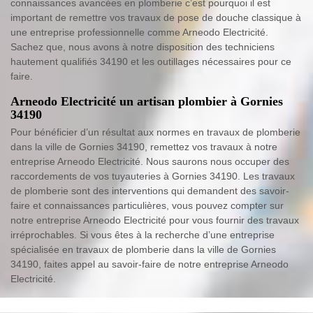
connaissances avancées en plomberie c’est pourquoi il est
important de remettre vos travaux de pose de douche classique à
une entreprise professionnelle comme Arneodo Electricité.
Sachez que, nous avons à notre disposition des techniciens
hautement qualifiés 34190 et les outillages nécessaires pour ce
faire.
Arneodo Electricité un artisan plombier à Gornies
34190
Pour bénéficier d’un résultat aux normes en travaux de plomberie
dans la ville de Gornies 34190, remettez vos travaux à notre
entreprise Arneodo Electricité. Nous saurons nous occuper des
raccordements de vos tuyauteries à Gornies 34190. Les travaux
de plomberie sont des interventions qui demandent des savoir-
faire et connaissances particulières, vous pouvez compter sur
notre entreprise Arneodo Electricité pour vous fournir des travaux
irréprochables. Si vous êtes à la recherche d’une entreprise
spécialisée en travaux de plomberie dans la ville de Gornies
34190, faites appel au savoir-faire de notre entreprise Arneodo
Electricité.