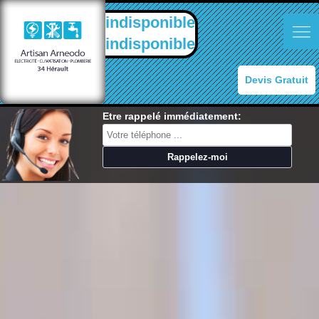
indisponible
indisponible
Devis Gratuit
Etre rappelé immédiatement: