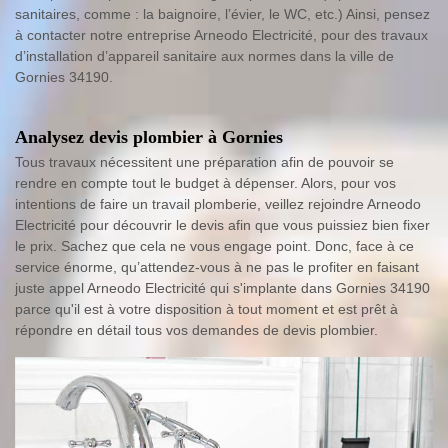
sanitaires, comme : la baignoire, l’évier, le WC, etc.) Ainsi, pensez
à contacter notre entreprise Arneodo Electricité, pour des travaux
d’installation d’appareil sanitaire aux normes dans la ville de
Gornies 34190.
Analysez devis plombier à Gornies
Tous travaux nécessitent une préparation afin de pouvoir se
rendre en compte tout le budget à dépenser. Alors, pour vos
intentions de faire un travail plomberie, veillez rejoindre Arneodo
Electricité pour découvrir le devis afin que vous puissiez bien fixer
le prix. Sachez que cela ne vous engage point. Donc, face à ce
service énorme, qu’attendez-vous à ne pas le profiter en faisant
juste appel Arneodo Electricité qui s'implante dans Gornies 34190
parce qu'il est à votre disposition à tout moment et est prêt à
répondre en détail tous vos demandes de devis plombier.