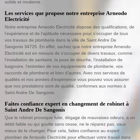
solide et moderne.
Les services que propose notre entreprise Arneodo
Electricité
Notre entreprise Arneodo Electricité dispose des qualifications, de
l’expérience et de l’aptitude nécessaire pour s’occuper de tous
vos travaux de plomberie dans la ville de Saint Andre De
Sangonis 34725. En effet, sachez que notre entreprise Arneodo
Electricité est en mesure de s’occuper de divers travaux, comme :
l’installation de sanitaire, la pose de douche, l’installation de
baignoire, l’entretien de vos équipements de plomberie, vos
raccords de plomberie et bien d’autres. Avec nos services de
qualités et nos années d’expérience vous pouvez vous assurer
que nos prestations sont de qualité, conformes aux normes à
Saint Andre De Sangonis.
Faites confiance expert en changement de robinet à
Saint Andre De Sangonis
Que le robinet provoque fuite, dégage de mauvaises odeurs, a un
débit faible ou qui goutte sans cesse, ne le réparez pas, vaux
mieux de le changer. Pour cela, faites confiance au expert
plombier de Arneodo Electricité pour effectuer votre travail dans