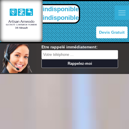
indisponible
indisponible
Devis Gratuit
Etre rappelé immédiatement: