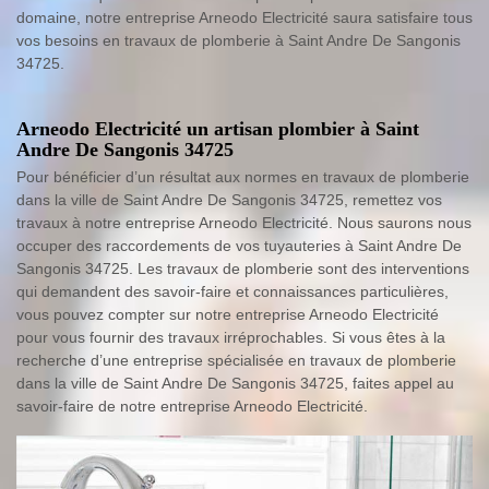
domaine, notre entreprise Arneodo Electricité saura satisfaire tous
vos besoins en travaux de plomberie à Saint Andre De Sangonis
34725.
Arneodo Electricité un artisan plombier à Saint
Andre De Sangonis 34725
Pour bénéficier d’un résultat aux normes en travaux de plomberie
dans la ville de Saint Andre De Sangonis 34725, remettez vos
travaux à notre entreprise Arneodo Electricité. Nous saurons nous
occuper des raccordements de vos tuyauteries à Saint Andre De
Sangonis 34725. Les travaux de plomberie sont des interventions
qui demandent des savoir-faire et connaissances particulières,
vous pouvez compter sur notre entreprise Arneodo Electricité
pour vous fournir des travaux irréprochables. Si vous êtes à la
recherche d’une entreprise spécialisée en travaux de plomberie
dans la ville de Saint Andre De Sangonis 34725, faites appel au
savoir-faire de notre entreprise Arneodo Electricité.