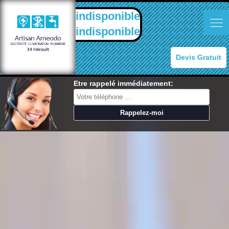
indisponible
indisponible
Devis Gratuit
Etre rappelé immédiatement: