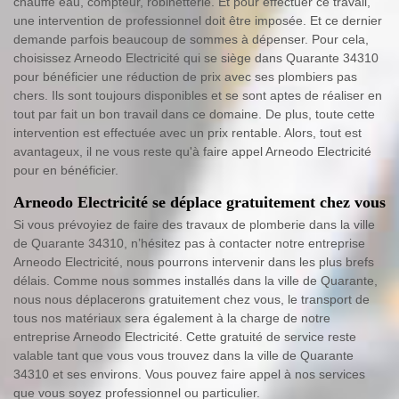
chauffe eau, compteur, robinetterie. Et pour effectuer ce travail,
une intervention de professionnel doit être imposée. Et ce dernier
demande parfois beaucoup de sommes à dépenser. Pour cela,
choisissez Arneodo Electricité qui se siège dans Quarante 34310
pour bénéficier une réduction de prix avec ses plombiers pas
chers. Ils sont toujours disponibles et se sont aptes de réaliser en
tout par fait un bon travail dans ce domaine. De plus, toute cette
intervention est effectuée avec un prix rentable. Alors, tout est
avantageux, il ne vous reste qu'à faire appel Arneodo Electricité
pour en bénéficier.
Arneodo Electricité se déplace gratuitement chez vous
Si vous prévoyiez de faire des travaux de plomberie dans la ville
de Quarante 34310, n’hésitez pas à contacter notre entreprise
Arneodo Electricité, nous pourrons intervenir dans les plus brefs
délais. Comme nous sommes installés dans la ville de Quarante,
nous nous déplacerons gratuitement chez vous, le transport de
tous nos matériaux sera également à la charge de notre
entreprise Arneodo Electricité. Cette gratuité de service reste
valable tant que vous vous trouvez dans la ville de Quarante
34310 et ses environs. Vous pouvez faire appel à nos services
que vous soyez professionnel ou particulier.