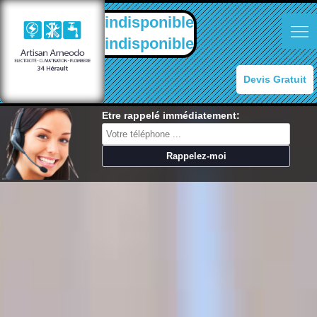
indisponible
indisponible
Devis Gratuit
Etre rappelé immédiatement: