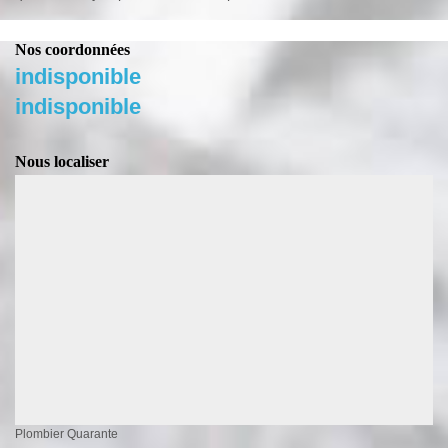
Nos coordonnées
indisponible
indisponible
Nous localiser
Plombier Quarante