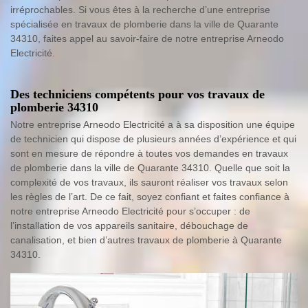
irréprochables. Si vous êtes à la recherche d’une entreprise
spécialisée en travaux de plomberie dans la ville de Quarante
34310, faites appel au savoir-faire de notre entreprise Arneodo
Electricité.
Des techniciens compétents pour vos travaux de
plomberie 34310
Notre entreprise Arneodo Electricité a à sa disposition une équipe
de technicien qui dispose de plusieurs années d’expérience et qui
sont en mesure de répondre à toutes vos demandes en travaux
de plomberie dans la ville de Quarante 34310. Quelle que soit la
complexité de vos travaux, ils sauront réaliser vos travaux selon
les règles de l’art. De ce fait, soyez confiant et faites confiance à
notre entreprise Arneodo Electricité pour s’occuper : de
l’installation de vos appareils sanitaire, débouchage de
canalisation, et bien d’autres travaux de plomberie à Quarante
34310.