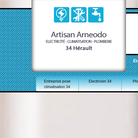
Et
Entreprise pose
Electricien 34
Pl
climatisation 34