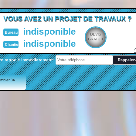
VOUS AVEZ UN PROJET DE TRAVAUX ?
indisponible
Bureau
DEVIS
GRATUIT
indisponible
Chantier
re rappelé immédiatement:
ombier 34