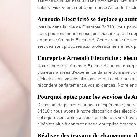
saurons vous les installer sans problèmes. Nous av
câbles. Fiez-vous à notre entreprise Arneodo Elect
Arneodo Electricité se déplace gratui
Installé dans la ville de Quarante 34310, vous pouve
nous pourrons nous en occuper. Sachez que, le dépl
entreprise Arneodo Electricité. Cette gratuité de se
services sont proposés aux professionnels et aux pa
Entreprise Arneodo Electricité : élec
Notre entreprise Arneodo Electricité est une entrep
plusieurs années d’expérience dans le domaine ; 
d’électriciens, vos installations seront conformes 
répondent parfaitement à vos exigences. Notre entr
Pourquoi optez pour les services de Ar
Disposant de plusieurs années d’expérience ; notre 
34310 ; nous avons à notre disposition des électric
cela qu’ils sont aptes à s’occuper de tous vos trava
n’hésitez plus à contacter notre entreprise Arneodo E
Réaliser des travaux de changement 