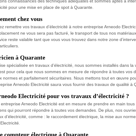
ons connaissances des techniques adéquates et sommes aptes à interven
ricité pour une mise en place de spot à Quarante.
tement chez vous
z remettre vos travaux d’électricité à notre entreprise Arneodo Electrici
acement ne vous sera pas facturé, le transport de tous nos matériaux 
rvice reste valable tant que vous vous trouvez dans notre zone d’interv
rticuliers.
tricien à Quarante
rise spécialisée en travaux d’électricité, nous sommes installés dans 
c’est pour cela que nous sommes en mesure de répondre à toutes vos 
aux normes et parfaitement sécuritaires. Nous mettons tout en œuvre pou
eprise Arneodo Electricité saura vous fournir des travaux de qualité à
neodo Electricité pour vos travaux d’électricité ?
entreprise Arneodo Electricité est en mesure de prendre en main tous vo
iens qui pourront répondre à toutes vos demandes. De plus, nos ouvriers
ux d’électricité, comme : le raccordement électrique, la mise aux normes 
lectricité.
de compteur électrique à Quarante