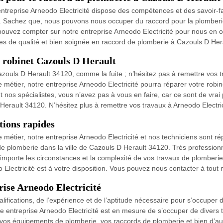
entreprise Arneodo Electricité dispose des compétences et des savoir-f
. Sachez que, nous pouvons nous occuper du raccord pour la plomberie 
ouvez compter sur notre entreprise Arneodo Electricité pour nous en occ
ces de qualité et bien soignée en raccord de plomberie à Cazouls D Her
e robinet Cazouls D Herault
ouls D Herault 34120, comme la fuite ; n’hésitez pas à remettre vos tr
métier, notre entreprise Arneodo Electricité pourra réparer votre robin
et nos spécialistes, vous n’avez pas à vous en faire, car ce sont de vr
Herault 34120. N’hésitez plus à remettre vos travaux à Arneodo Electric
tions rapides
métier, notre entreprise Arneodo Electricité et nos techniciens sont ré
 de plomberie dans la ville de Cazouls D Herault 34120. Très professi
u importe les circonstances et la complexité de vos travaux de plomber
o Electricité est à votre disposition. Vous pouvez nous contacter à tou
rise Arneodo Electricité
lifications, de l’expérience et de l’aptitude nécessaire pour s’occuper 
 entreprise Arneodo Electricité est en mesure de s’occuper de divers tr
 de vos équipements de plomberie, vos raccords de plomberie et bien d’a