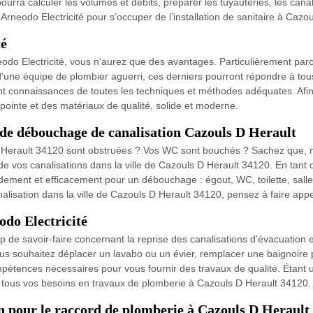
pourra calculer les volumes et débits, préparer les tuyauteries, les canal
e Arneodo Electricité pour s’occuper de l’installation de sanitaire à Caz
té
neodo Electricité, vous n’aurez que des avantages. Particulièrement p
’une équipe de plombier aguerri, ces derniers pourront répondre à tou
 ont connaissances de toutes les techniques et méthodes adéquates. Af
 pointe et des matériaux de qualité, solide et moderne.
 de débouchage de canalisation Cazouls D Herault
D Herault 34120 sont obstruées ? Vos WC sont bouchés ? Sachez que, n
e vos canalisations dans la ville de Cazouls D Herault 34120. En tant 
idement et efficacement pour un débouchage : égout, WC, toilette, salle d
nalisation dans la ville de Cazouls D Herault 34120, pensez à faire app
odo Electricité
 de savoir-faire concernant la reprise des canalisations d'évacuation e
 vous souhaitez déplacer un lavabo ou un évier, remplacer une baignoir
mpétences nécessaires pour vous fournir des travaux de qualité. Étant
re tous vos besoins en travaux de plomberie à Cazouls D Herault 34120.
on pour le raccord de plomberie à Cazouls D Herault