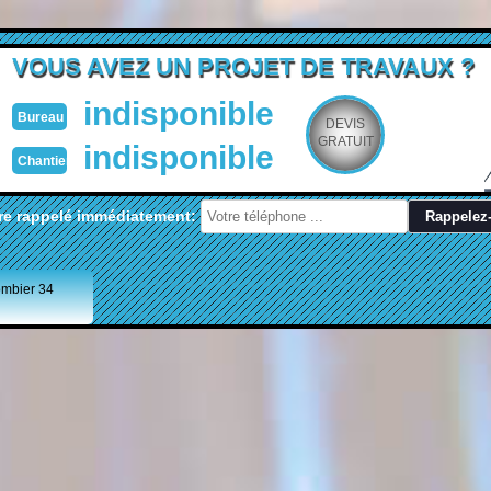
VOUS AVEZ UN PROJET DE TRAVAUX ?
indisponible
Bureau
DEVIS
GRATUIT
indisponible
Chantier
re rappelé immédiatement:
ombier 34