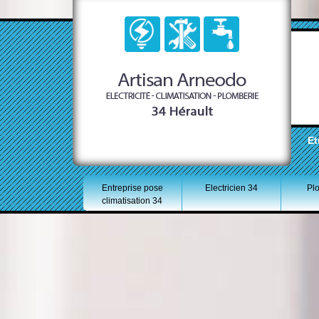
Et
Entreprise pose
Electricien 34
Pl
climatisation 34