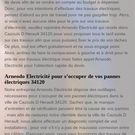
de devis afin de se rendre en compte au budget à dépenser.
Donc, pour vos intentions d'effectuer des travaux électriques,
pensez d'abord au prix de travail pour ne pas gaspiller trop. Alors,
si vous n'avez aucune idée pour le prix sur vos travaux
d'électricité, veuillez rejoindre Arneodo Electricité qui réside dans
Cazouls D Herault 34120 pour vous proposer tous le tarif existe
sur ces travaux afin que vous puissiez fixer le prix de vos tâches.
De plus, tout est offert gratuitement et ne vous engage point.
Alors, arrêtez de faire la comparaison à gauche et à droit pour le
prix de vos travaux électrique mais faites appel Arneodo
Electricité pour l'obtention rapide du devis.
Arneodo Electricité pour s’occuper de vos pannes
électriques 34120
Notre entreprise Arneodo Electricité dispose des outillages
nécessaires pour s’occuper de vos pannes électriques dans la
ville de Cazouls D Herault 34120. Sachez que, le manque
d’entretien et de vérification peuvent être la cause de vos pannes
; mais afin de rassurez notre clientèle dans la ville de Cazouls D
Herault, nous allons effectuer un diagnostic complet de vos
installations ; pour voir s’il n’y a pas de mauvaise connexion entre
les câbles. Rassurez-vous, nous vous fournirons des travaux de