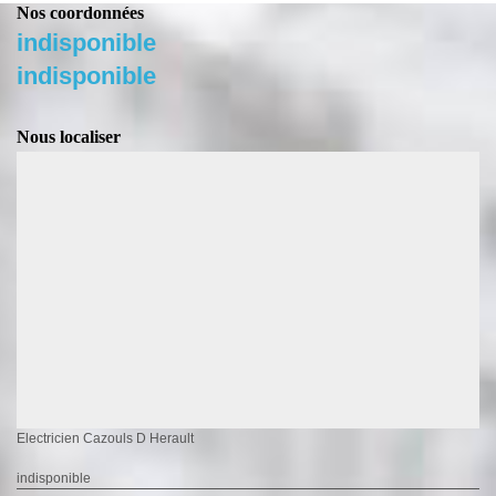
Nos coordonnées
indisponible
indisponible
Nous localiser
Electricien Cazouls D Herault
indisponible