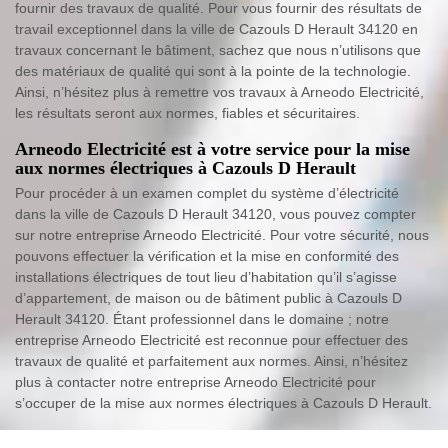
fournir des travaux de qualité. Pour vous fournir des résultats de
travail exceptionnel dans la ville de Cazouls D Herault 34120 en
travaux concernant le bâtiment, sachez que nous n’utilisons que
des matériaux de qualité qui sont à la pointe de la technologie.
Ainsi, n’hésitez plus à remettre vos travaux à Arneodo Electricité,
les résultats seront aux normes, fiables et sécuritaires.
Arneodo Electricité est à votre service pour la mise
aux normes électriques à Cazouls D Herault
Pour procéder à un examen complet du système d’électricité
dans la ville de Cazouls D Herault 34120, vous pouvez compter
sur notre entreprise Arneodo Electricité. Pour votre sécurité, nous
pouvons effectuer la vérification et la mise en conformité des
installations électriques de tout lieu d’habitation qu’il s’agisse
d’appartement, de maison ou de bâtiment public à Cazouls D
Herault 34120. Étant professionnel dans le domaine ; notre
entreprise Arneodo Electricité est reconnue pour effectuer des
travaux de qualité et parfaitement aux normes. Ainsi, n’hésitez
plus à contacter notre entreprise Arneodo Electricité pour
s’occuper de la mise aux normes électriques à Cazouls D Herault.