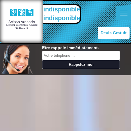
indisponible
indisponible
Devis Gratuit
Etre rappelé immédiatement: