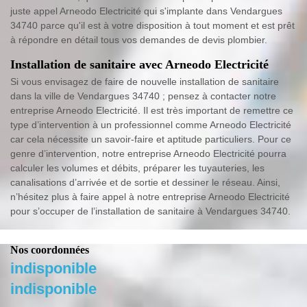
juste appel Arneodo Electricité qui s'implante dans Vendargues
34740 parce qu'il est à votre disposition à tout moment et est prêt
à répondre en détail tous vos demandes de devis plombier.
Installation de sanitaire avec Arneodo Electricité
Si vous envisagez de faire de nouvelle installation de sanitaire
dans la ville de Vendargues 34740 ; pensez à contacter notre
entreprise Arneodo Electricité. Il est très important de remettre ce
type d’intervention à un professionnel comme Arneodo Electricité
car cela nécessite un savoir-faire et aptitude particuliers. Pour ce
genre d’intervention, notre entreprise Arneodo Electricité pourra
calculer les volumes et débits, préparer les tuyauteries, les
canalisations d’arrivée et de sortie et dessiner le réseau. Ainsi,
n’hésitez plus à faire appel à notre entreprise Arneodo Electricité
pour s’occuper de l’installation de sanitaire à Vendargues 34740.
Nos coordonnées
indisponible
indisponible