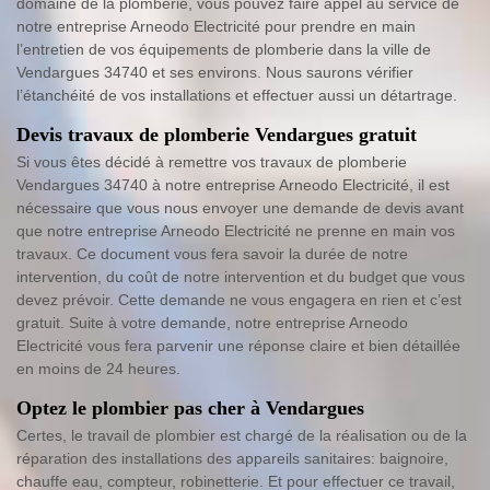
domaine de la plomberie, vous pouvez faire appel au service de
notre entreprise Arneodo Electricité pour prendre en main
l’entretien de vos équipements de plomberie dans la ville de
Vendargues 34740 et ses environs. Nous saurons vérifier
l’étanchéité de vos installations et effectuer aussi un détartrage.
Devis travaux de plomberie Vendargues gratuit
Si vous êtes décidé à remettre vos travaux de plomberie
Vendargues 34740 à notre entreprise Arneodo Electricité, il est
nécessaire que vous nous envoyer une demande de devis avant
que notre entreprise Arneodo Electricité ne prenne en main vos
travaux. Ce document vous fera savoir la durée de notre
intervention, du coût de notre intervention et du budget que vous
devez prévoir. Cette demande ne vous engagera en rien et c’est
gratuit. Suite à votre demande, notre entreprise Arneodo
Electricité vous fera parvenir une réponse claire et bien détaillée
en moins de 24 heures.
Optez le plombier pas cher à Vendargues
Certes, le travail de plombier est chargé de la réalisation ou de la
réparation des installations des appareils sanitaires: baignoire,
chauffe eau, compteur, robinetterie. Et pour effectuer ce travail,