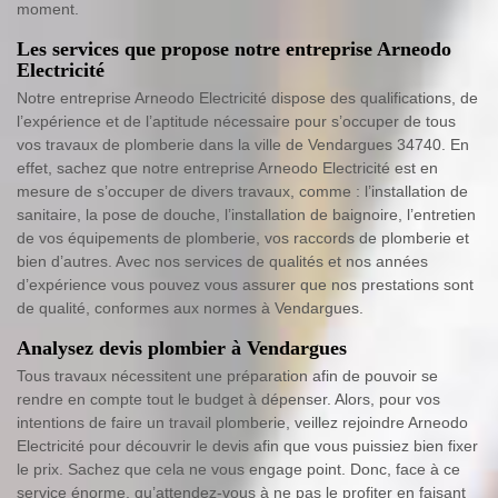
moment.
Les services que propose notre entreprise Arneodo
Electricité
Notre entreprise Arneodo Electricité dispose des qualifications, de
l’expérience et de l’aptitude nécessaire pour s’occuper de tous
vos travaux de plomberie dans la ville de Vendargues 34740. En
effet, sachez que notre entreprise Arneodo Electricité est en
mesure de s’occuper de divers travaux, comme : l’installation de
sanitaire, la pose de douche, l’installation de baignoire, l’entretien
de vos équipements de plomberie, vos raccords de plomberie et
bien d’autres. Avec nos services de qualités et nos années
d’expérience vous pouvez vous assurer que nos prestations sont
de qualité, conformes aux normes à Vendargues.
Analysez devis plombier à Vendargues
Tous travaux nécessitent une préparation afin de pouvoir se
rendre en compte tout le budget à dépenser. Alors, pour vos
intentions de faire un travail plomberie, veillez rejoindre Arneodo
Electricité pour découvrir le devis afin que vous puissiez bien fixer
le prix. Sachez que cela ne vous engage point. Donc, face à ce
service énorme, qu’attendez-vous à ne pas le profiter en faisant