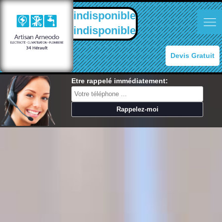
indisponible
indisponible
Devis Gratuit
Etre rappelé immédiatement: