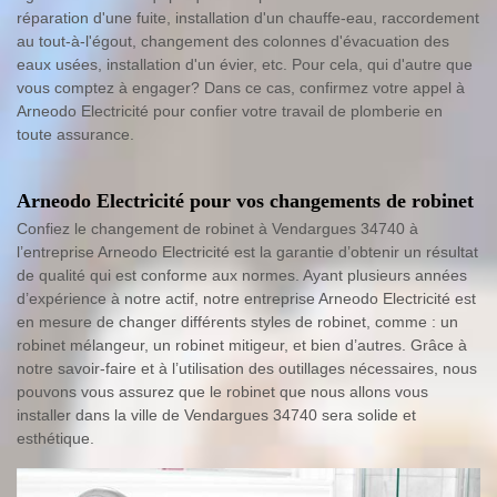
réparation d'une fuite, installation d'un chauffe-eau, raccordement
au tout-à-l'égout, changement des colonnes d'évacuation des
eaux usées, installation d'un évier, etc. Pour cela, qui d'autre que
vous comptez à engager? Dans ce cas, confirmez votre appel à
Arneodo Electricité pour confier votre travail de plomberie en
toute assurance.
Arneodo Electricité pour vos changements de robinet
Confiez le changement de robinet à Vendargues 34740 à
l’entreprise Arneodo Electricité est la garantie d’obtenir un résultat
de qualité qui est conforme aux normes. Ayant plusieurs années
d’expérience à notre actif, notre entreprise Arneodo Electricité est
en mesure de changer différents styles de robinet, comme : un
robinet mélangeur, un robinet mitigeur, et bien d’autres. Grâce à
notre savoir-faire et à l’utilisation des outillages nécessaires, nous
pouvons vous assurez que le robinet que nous allons vous
installer dans la ville de Vendargues 34740 sera solide et
esthétique.