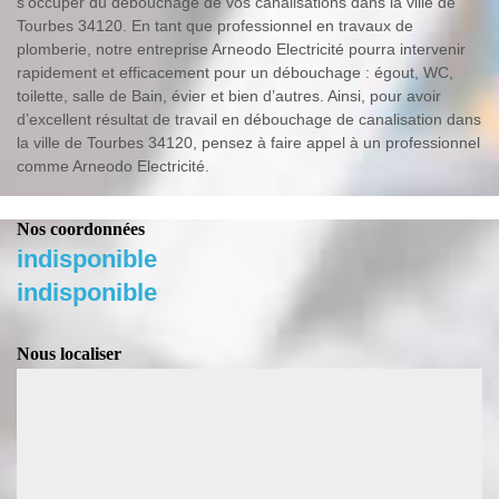
s’occuper du débouchage de vos canalisations dans la ville de
Tourbes 34120. En tant que professionnel en travaux de
plomberie, notre entreprise Arneodo Electricité pourra intervenir
rapidement et efficacement pour un débouchage : égout, WC,
toilette, salle de Bain, évier et bien d’autres. Ainsi, pour avoir
d’excellent résultat de travail en débouchage de canalisation dans
la ville de Tourbes 34120, pensez à faire appel à un professionnel
comme Arneodo Electricité.
Nos coordonnées
indisponible
indisponible
Nous localiser