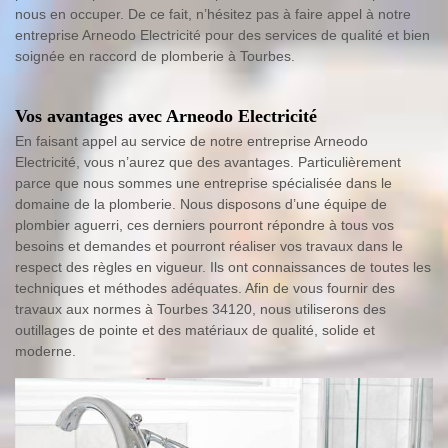
nous en occuper. De ce fait, n’hésitez pas à faire appel à notre
entreprise Arneodo Electricité pour des services de qualité et bien
soignée en raccord de plomberie à Tourbes.
Vos avantages avec Arneodo Electricité
En faisant appel au service de notre entreprise Arneodo
Electricité, vous n’aurez que des avantages. Particulièrement
parce que nous sommes une entreprise spécialisée dans le
domaine de la plomberie. Nous disposons d’une équipe de
plombier aguerri, ces derniers pourront répondre à tous vos
besoins et demandes et pourront réaliser vos travaux dans le
respect des règles en vigueur. Ils ont connaissances de toutes les
techniques et méthodes adéquates. Afin de vous fournir des
travaux aux normes à Tourbes 34120, nous utiliserons des
outillages de pointe et des matériaux de qualité, solide et
moderne.