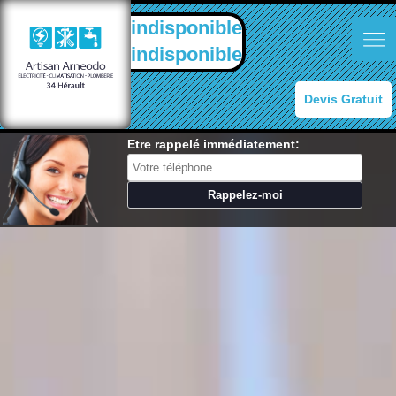
indisponible
indisponible
Devis Gratuit
Etre rappelé immédiatement: