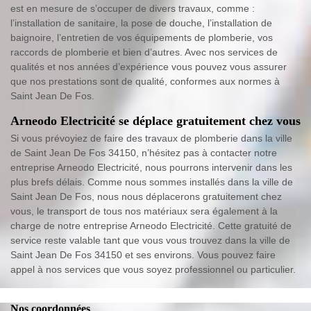
est en mesure de s’occuper de divers travaux, comme :
l’installation de sanitaire, la pose de douche, l’installation de
baignoire, l’entretien de vos équipements de plomberie, vos
raccords de plomberie et bien d’autres. Avec nos services de
qualités et nos années d’expérience vous pouvez vous assurer
que nos prestations sont de qualité, conformes aux normes à
Saint Jean De Fos.
Arneodo Electricité se déplace gratuitement chez vous
Si vous prévoyiez de faire des travaux de plomberie dans la ville
de Saint Jean De Fos 34150, n’hésitez pas à contacter notre
entreprise Arneodo Electricité, nous pourrons intervenir dans les
plus brefs délais. Comme nous sommes installés dans la ville de
Saint Jean De Fos, nous nous déplacerons gratuitement chez
vous, le transport de tous nos matériaux sera également à la
charge de notre entreprise Arneodo Electricité. Cette gratuité de
service reste valable tant que vous vous trouvez dans la ville de
Saint Jean De Fos 34150 et ses environs. Vous pouvez faire
appel à nos services que vous soyez professionnel ou particulier.
Nos coordonnées