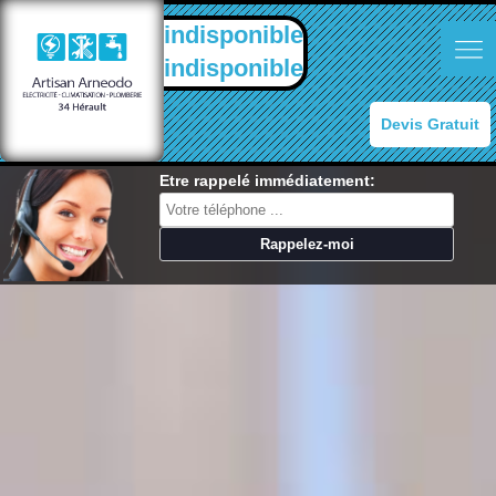
indisponible
indisponible
Devis Gratuit
Etre rappelé immédiatement: