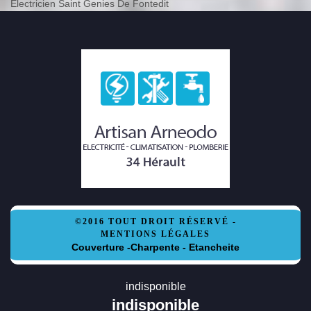
Electricien Saint Genies De Fontedit
©2016 TOUT DROIT RÉSERVÉ -
MENTIONS LÉGALES
Couverture -Charpente - Etancheite
indisponible
indisponible