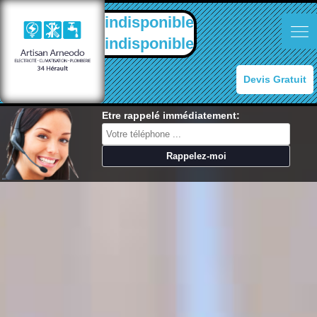
indisponible
indisponible
Devis Gratuit
Etre rappelé immédiatement: