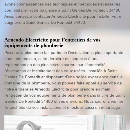
avons connaissances des techniques et méthodes nécessaires
pour installer votre baignoire à Saint Genies De Fontedit 34480.
Ainsi, pensez à contacter Arneodo Electricité pour installer votre
baignoire à Saint Genies De Fontedit 34480.
Arneodo Electricité pour l’entretien de vos
équipements de plomberie
Puisque la plomberie fait partie de l’installation la plus importante
dans une maison, cette dernière est soumise à une
règlementation des plus strictes surtout sur l’étanchéité,
l’évacuation et le traitement des eaux usées. Installée à Saint
Genies De Fontedit et disposant d’une solide expérience dans le
domaine de la plomberie, vous pouvez faire appel au service de
notre entreprise Arneodo Electricité pour prendre en main
l’entretien de vos équipements de plomberie dans la ville de Saint
Genies De Fontedit 34480 et ses environs. Nous saurons vérifier
l’étanchéité de vos installations et effectuer aussi un détartrage.