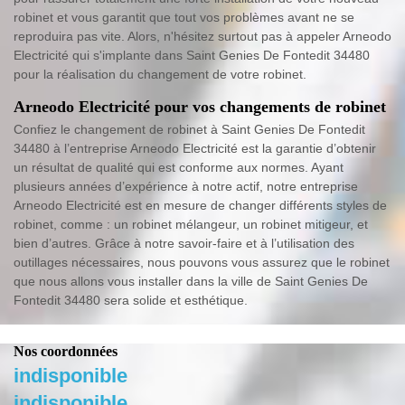
robinet et vous garantit que tout vos problèmes avant ne se
reproduira pas vite. Alors, n'hésitez surtout pas à appeler Arneodo
Electricité qui s'implante dans Saint Genies De Fontedit 34480
pour la réalisation du changement de votre robinet.
Arneodo Electricité pour vos changements de robinet
Confiez le changement de robinet à Saint Genies De Fontedit
34480 à l’entreprise Arneodo Electricité est la garantie d’obtenir
un résultat de qualité qui est conforme aux normes. Ayant
plusieurs années d’expérience à notre actif, notre entreprise
Arneodo Electricité est en mesure de changer différents styles de
robinet, comme : un robinet mélangeur, un robinet mitigeur, et
bien d’autres. Grâce à notre savoir-faire et à l’utilisation des
outillages nécessaires, nous pouvons vous assurez que le robinet
que nous allons vous installer dans la ville de Saint Genies De
Fontedit 34480 sera solide et esthétique.
Nos coordonnées
indisponible
indisponible