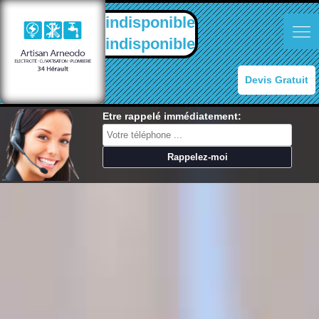
indisponible
indisponible
Devis Gratuit
Etre rappelé immédiatement: