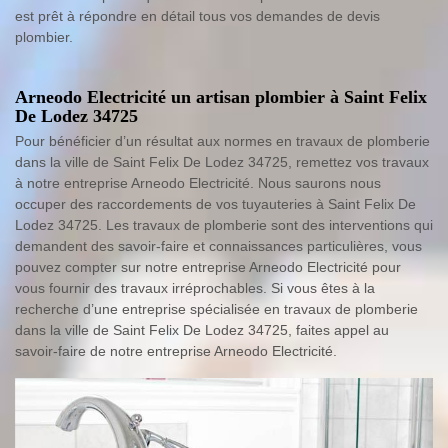
est prêt à répondre en détail tous vos demandes de devis
plombier.
Arneodo Electricité un artisan plombier à Saint Felix
De Lodez 34725
Pour bénéficier d’un résultat aux normes en travaux de plomberie
dans la ville de Saint Felix De Lodez 34725, remettez vos travaux
à notre entreprise Arneodo Electricité. Nous saurons nous
occuper des raccordements de vos tuyauteries à Saint Felix De
Lodez 34725. Les travaux de plomberie sont des interventions qui
demandent des savoir-faire et connaissances particulières, vous
pouvez compter sur notre entreprise Arneodo Electricité pour
vous fournir des travaux irréprochables. Si vous êtes à la
recherche d’une entreprise spécialisée en travaux de plomberie
dans la ville de Saint Felix De Lodez 34725, faites appel au
savoir-faire de notre entreprise Arneodo Electricité.