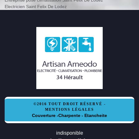
Electricien Saint Felix De Lodez
©2016 TOUT DROIT RÉSERVÉ -
MENTIONS LÉGALES
Couverture -Charpente - Etancheite
indisponible