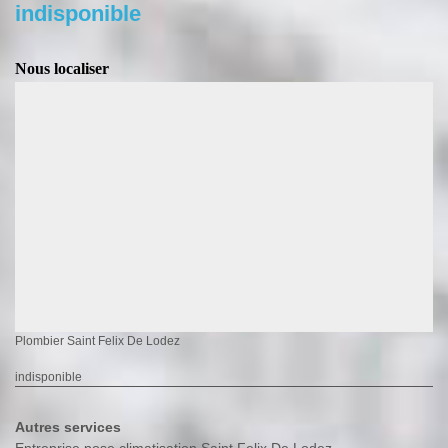
indisponible
Nous localiser
Plombier Saint Felix De Lodez
indisponible
Autres services
Entreprise pose climatisation Saint Felix De Lodez