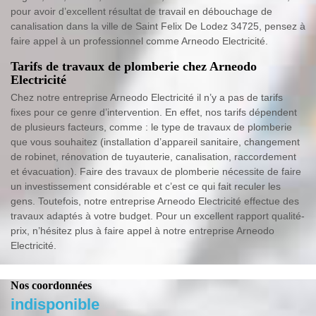
pour avoir d’excellent résultat de travail en débouchage de
canalisation dans la ville de Saint Felix De Lodez 34725, pensez à
faire appel à un professionnel comme Arneodo Electricité.
Tarifs de travaux de plomberie chez Arneodo
Electricité
Chez notre entreprise Arneodo Electricité il n’y a pas de tarifs
fixes pour ce genre d’intervention. En effet, nos tarifs dépendent
de plusieurs facteurs, comme : le type de travaux de plomberie
que vous souhaitez (installation d’appareil sanitaire, changement
de robinet, rénovation de tuyauterie, canalisation, raccordement
et évacuation). Faire des travaux de plomberie nécessite de faire
un investissement considérable et c’est ce qui fait reculer les
gens. Toutefois, notre entreprise Arneodo Electricité effectue des
travaux adaptés à votre budget. Pour un excellent rapport qualité-
prix, n’hésitez plus à faire appel à notre entreprise Arneodo
Electricité.
Nos coordonnées
indisponible