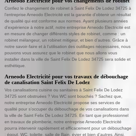
Arneodo Electricité pour vos changements de robinet
Confiez le changement de robinet à Saint Felix De Lodez 34725 à
l’entreprise Arneodo Electricité est la garantie d’obtenir un résultat
de qualité qui est conforme aux normes. Ayant plusieurs années
d’expérience à notre actif, notre entreprise Arneodo Electricité est
en mesure de changer différents styles de robinet, comme : un
robinet mélangeur, un robinet mitigeur, et bien d’autres. Grâce à
notre savoir-faire et à l’utilisation des outillages nécessaires, nous
pouvons vous assurez que le robinet que nous allons vous
installer dans la ville de Saint Felix De Lodez 34725 sera solide et
esthétique.
Arneodo Electricité pour vos travaux de débouchage
de canalisation Saint Felix De Lodez
Vos canalisations cuisine ou sanitaires à Saint Felix De Lodez
34725 sont obstruées ? Vos WC sont bouchés ? Sachez que,
notre entreprise Arneodo Electricité propose ses services de
qualité pour s’occuper du débouchage de vos canalisations dans
la ville de Saint Felix De Lodez 34725. En tant que professionnel
en travaux de plomberie, notre entreprise Arneodo Electricité
pourra intervenir rapidement et efficacement pour un débouchage
: égout, WC, toilette, salle de Bain, évier et bien d’autres. Ainsi,