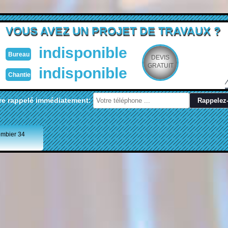
VOUS AVEZ UN PROJET DE TRAVAUX ?
indisponible
Bureau
DEVIS
GRATUIT
indisponible
Chantier
re rappelé immédiatement:
ombier 34