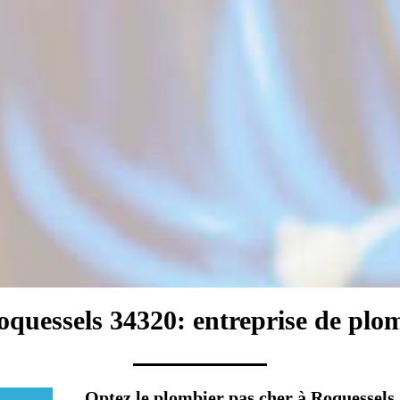
quessels 34320: entreprise de plo
Optez le plombier pas cher à Roquessels