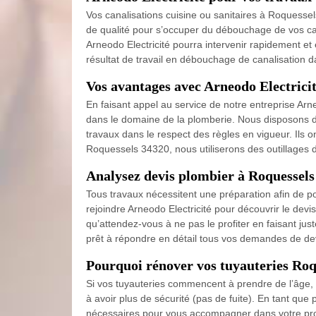
Vos canalisations cuisine ou sanitaires à Roquess
de qualité pour s’occuper du débouchage de vos can
Arneodo Electricité pourra intervenir rapidement et 
résultat de travail en débouchage de canalisation 
Vos avantages avec Arneodo Electrici
En faisant appel au service de notre entreprise Ar
dans le domaine de la plomberie. Nous disposons d
travaux dans le respect des règles en vigueur. Ils
Roquessels 34320, nous utiliserons des outillages d
Analysez devis plombier à Roquessels
Tous travaux nécessitent une préparation afin de pou
rejoindre Arneodo Electricité pour découvrir le dev
qu’attendez-vous à ne pas le profiter en faisant jus
prêt à répondre en détail tous vos demandes de dev
Pourquoi rénover vos tuyauteries Roq
Si vos tuyauteries commencent à prendre de l’âge, n
à avoir plus de sécurité (pas de fuite). En tant que 
nécessaires pour vous accompagner dans votre projet