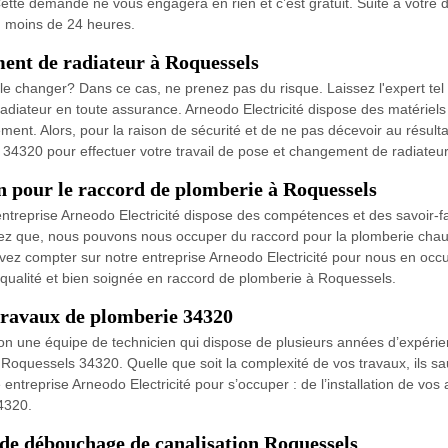
ette demande ne vous engagera en rien et c’est gratuit. Suite à votre 
en moins de 24 heures.
ment de radiateur à Roquessels
e changer? Dans ce cas, ne prenez pas du risque. Laissez l'expert tel
radiateur en toute assurance. Arneodo Electricité dispose des matériels 
cement. Alors, pour la raison de sécurité et de ne pas décevoir au résulta
 34320 pour effectuer votre travail de pose et changement de radiateur
on pour le raccord de plomberie à Roquessels
entreprise Arneodo Electricité dispose des compétences et des savoir-f
z que, nous pouvons nous occuper du raccord pour la plomberie chauffa
ez compter sur notre entreprise Arneodo Electricité pour nous en occupe
 qualité et bien soignée en raccord de plomberie à Roquessels.
travaux de plomberie 34320
ition une équipe de technicien qui dispose de plusieurs années d’expéri
oquessels 34320. Quelle que soit la complexité de vos travaux, ils sauro
e entreprise Arneodo Electricité pour s’occuper : de l’installation de vo
4320.
 de débouchage de canalisation Roquessels