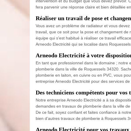
intervention et du budget que vous devez prévoir. C
fera parvenir une réponse claire et bien détaillée 
Réaliser un travail de pose et change
Vous avez un problème de radiateur et vous devez l
travail, que ce soit pour la pose et changement de 
équipe qui s'est habitué à réaliser ce travail effica
Arneodo Electricité qui se localise dans Roquessels
Arneodo Electricité à votre dispositi
En tant que professionnel dans le domaine ; notre 
plomberie dans la ville de Roquessels 34320. Sache
plomberie en laiton, en cuivre ou en PVC, vous pouv
entreprise Arneodo Electricité pour des services de
Des techniciens compétents pour vos 
Notre entreprise Arneodo Electricité a à sa dispos
demandes en travaux de plomberie dans la ville de R
De ce fait, soyez confiant et faites confiance à notr
bien d’autres travaux de plomberie à Roquessels 3
Arneodo Electricité pour vos travaux