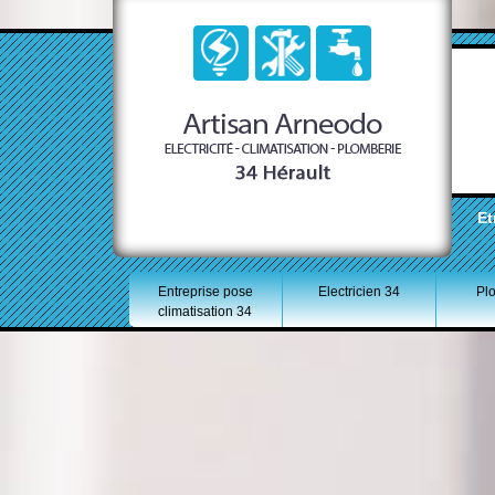
Et
Entreprise pose
Electricien 34
Pl
climatisation 34