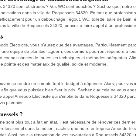
els 34320 sont obstruées ? Vos WC sont bouchés ? Sachez que, notre en
alisations dans la ville de Roquessels 34320. En tant que professionn
efficacement pour un débouchage : égout, WC, toilette, salle de Bain, évi
dans la ville de Roquessels 34320, pensez à faire appel à un professio
té
neodo Electricité, vous n’aurez que des avantages. Particulièrement p
’une équipe de plombier aguerri, ces derniers pourront répondre à tou
 ont connaissances de toutes les techniques et méthodes adéquates. Afi
e pointe et des matériaux de qualité, solide et moderne.
voir se rendre en compte tout le budget à dépenser. Alors, pour vos int
is afin que vous puissiez bien fixer le prix. Sachez que cela ne vous en
te appel Arneodo Electricité qui s'implante dans Roquessels 34320 parce
is plombier.
uessels ?
e sont plus tout à fait en état, il est nécessaire de rénover ces dernie
professionnel dans le métier ; sachez que notre entreprise Arneodo Electr
. Ainsi, pour la rénovation de vos tuyauteries à Roquessels 34320 ; n’