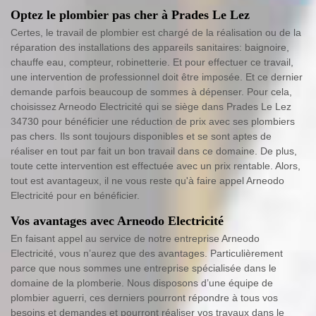
Optez le plombier pas cher à Prades Le Lez
Certes, le travail de plombier est chargé de la réalisation ou de la
réparation des installations des appareils sanitaires: baignoire,
chauffe eau, compteur, robinetterie. Et pour effectuer ce travail,
une intervention de professionnel doit être imposée. Et ce dernier
demande parfois beaucoup de sommes à dépenser. Pour cela,
choisissez Arneodo Electricité qui se siège dans Prades Le Lez
34730 pour bénéficier une réduction de prix avec ses plombiers
pas chers. Ils sont toujours disponibles et se sont aptes de
réaliser en tout par fait un bon travail dans ce domaine. De plus,
toute cette intervention est effectuée avec un prix rentable. Alors,
tout est avantageux, il ne vous reste qu'à faire appel Arneodo
Electricité pour en bénéficier.
Vos avantages avec Arneodo Electricité
En faisant appel au service de notre entreprise Arneodo
Electricité, vous n’aurez que des avantages. Particulièrement
parce que nous sommes une entreprise spécialisée dans le
domaine de la plomberie. Nous disposons d’une équipe de
plombier aguerri, ces derniers pourront répondre à tous vos
besoins et demandes et pourront réaliser vos travaux dans le