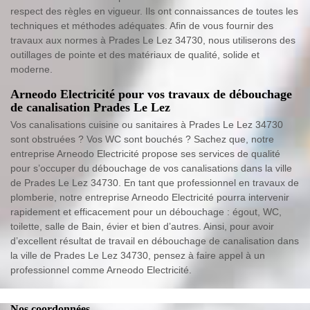
respect des règles en vigueur. Ils ont connaissances de toutes les
techniques et méthodes adéquates. Afin de vous fournir des
travaux aux normes à Prades Le Lez 34730, nous utiliserons des
outillages de pointe et des matériaux de qualité, solide et
moderne.
Arneodo Electricité pour vos travaux de débouchage
de canalisation Prades Le Lez
Vos canalisations cuisine ou sanitaires à Prades Le Lez 34730
sont obstruées ? Vos WC sont bouchés ? Sachez que, notre
entreprise Arneodo Electricité propose ses services de qualité
pour s’occuper du débouchage de vos canalisations dans la ville
de Prades Le Lez 34730. En tant que professionnel en travaux de
plomberie, notre entreprise Arneodo Electricité pourra intervenir
rapidement et efficacement pour un débouchage : égout, WC,
toilette, salle de Bain, évier et bien d’autres. Ainsi, pour avoir
d’excellent résultat de travail en débouchage de canalisation dans
la ville de Prades Le Lez 34730, pensez à faire appel à un
professionnel comme Arneodo Electricité.
Nos coordonnées