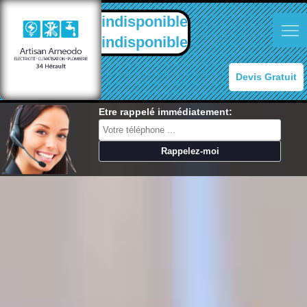
indisponible
indisponible
Devis Gratuit
Etre rappelé immédiatement: