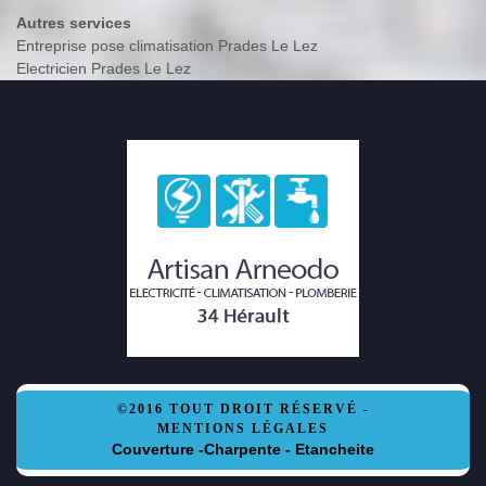
Autres services
Entreprise pose climatisation Prades Le Lez
Electricien Prades Le Lez
©2016 TOUT DROIT RÉSERVÉ -
MENTIONS LÉGALES
Couverture -Charpente - Etancheite