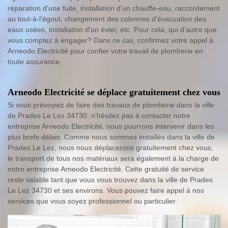
réparation d'une fuite, installation d'un chauffe-eau, raccordement
au tout-à-l'égout, changement des colonnes d'évacuation des
eaux usées, installation d'un évier, etc. Pour cela, qui d'autre que
vous comptez à engager? Dans ce cas, confirmez votre appel à
Arneodo Electricité pour confier votre travail de plomberie en
toute assurance.
Arneodo Electricité se déplace gratuitement chez vous
Si vous prévoyiez de faire des travaux de plomberie dans la ville
de Prades Le Lez 34730, n’hésitez pas à contacter notre
entreprise Arneodo Electricité, nous pourrons intervenir dans les
plus brefs délais. Comme nous sommes installés dans la ville de
Prades Le Lez, nous nous déplacerons gratuitement chez vous,
le transport de tous nos matériaux sera également à la charge de
notre entreprise Arneodo Electricité. Cette gratuité de service
reste valable tant que vous vous trouvez dans la ville de Prades
Le Lez 34730 et ses environs. Vous pouvez faire appel à nos
services que vous soyez professionnel ou particulier.