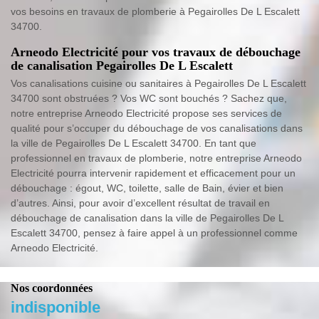
vos besoins en travaux de plomberie à Pegairolles De L Escalett
34700.
Arneodo Electricité pour vos travaux de débouchage
de canalisation Pegairolles De L Escalett
Vos canalisations cuisine ou sanitaires à Pegairolles De L Escalett
34700 sont obstruées ? Vos WC sont bouchés ? Sachez que,
notre entreprise Arneodo Electricité propose ses services de
qualité pour s’occuper du débouchage de vos canalisations dans
la ville de Pegairolles De L Escalett 34700. En tant que
professionnel en travaux de plomberie, notre entreprise Arneodo
Electricité pourra intervenir rapidement et efficacement pour un
débouchage : égout, WC, toilette, salle de Bain, évier et bien
d’autres. Ainsi, pour avoir d’excellent résultat de travail en
débouchage de canalisation dans la ville de Pegairolles De L
Escalett 34700, pensez à faire appel à un professionnel comme
Arneodo Electricité.
Nos coordonnées
indisponible