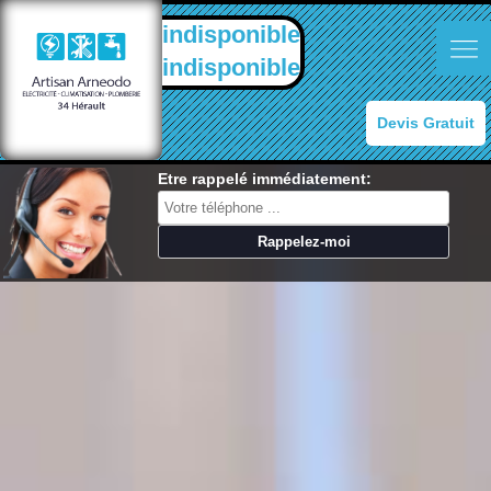
indisponible
indisponible
Devis Gratuit
Etre rappelé immédiatement: