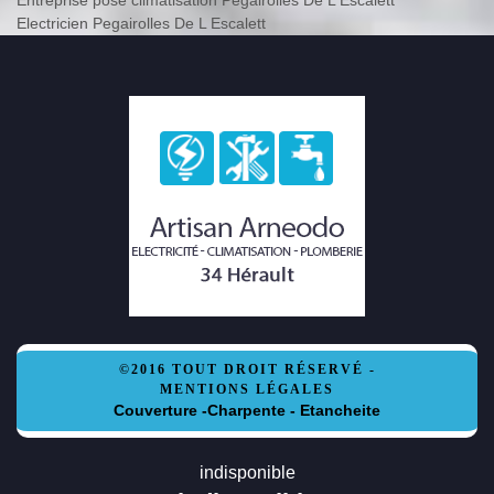
Electricien Pegairolles De L Escalett
©2016 TOUT DROIT RÉSERVÉ -
MENTIONS LÉGALES
Couverture -Charpente - Etancheite
indisponible