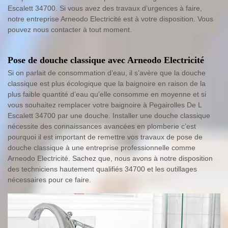
Escalett 34700. Si vous avez des travaux d’urgences à faire,
notre entreprise Arneodo Electricité est à votre disposition. Vous
pouvez nous contacter à tout moment.
Pose de douche classique avec Arneodo Electricité
Si on parlait de consommation d’eau, il s’avère que la douche
classique est plus écologique que la baignoire en raison de la
plus faible quantité d’eau qu’elle consomme en moyenne et si
vous souhaitez remplacer votre baignoire à Pegairolles De L
Escalett 34700 par une douche. Installer une douche classique
nécessite des connaissances avancées en plomberie c’est
pourquoi il est important de remettre vos travaux de pose de
douche classique à une entreprise professionnelle comme
Arneodo Electricité. Sachez que, nous avons à notre disposition
des techniciens hautement qualifiés 34700 et les outillages
nécessaires pour ce faire.