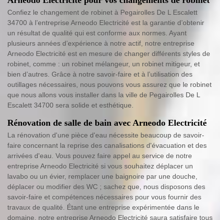
Confiez le changement de robinet à Pegairolles De L Escalett
34700 à l’entreprise Arneodo Electricité est la garantie d’obtenir
un résultat de qualité qui est conforme aux normes. Ayant
plusieurs années d’expérience à notre actif, notre entreprise
Arneodo Electricité est en mesure de changer différents styles de
robinet, comme : un robinet mélangeur, un robinet mitigeur, et
bien d’autres. Grâce à notre savoir-faire et à l’utilisation des
outillages nécessaires, nous pouvons vous assurez que le robinet
que nous allons vous installer dans la ville de Pegairolles De L
Escalett 34700 sera solide et esthétique.
Rénovation de salle de bain avec Arneodo Electricité
La rénovation d'une pièce d'eau nécessite beaucoup de savoir-
faire concernant la reprise des canalisations d'évacuation et des
arrivées d'eau. Vous pouvez faire appel au service de notre
entreprise Arneodo Electricité si vous souhaitez déplacer un
lavabo ou un évier, remplacer une baignoire par une douche,
déplacer ou modifier des WC ; sachez que, nous disposons des
savoir-faire et compétences nécessaires pour vous fournir des
travaux de qualité. Étant une entreprise expérimentée dans le
domaine, notre entreprise Arneodo Electricité saura satisfaire tous