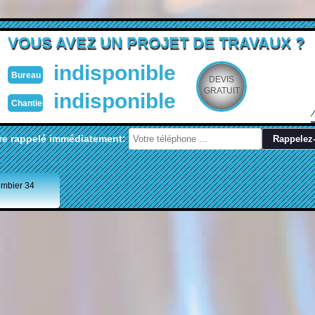
VOUS AVEZ UN PROJET DE TRAVAUX ?
indisponible
Bureau
DEVIS
GRATUIT
indisponible
Chantier
re rappelé immédiatement:
ombier 34