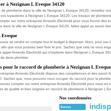
ier à Nezignan L Eveque 34120
x de plomberie dans la ville de Nezignan L Eveque 34120, remettez vos t
os tuyauteries à Nezignan L Eveque 34120. Les travaux de plomberie 
ompter sur notre entreprise Arneodo Electricité pour vous fournir des t
e dans la ville de Nezignan L Eveque 34120, faites appel au savoir-faire
L Eveque
voir se rendre en compte tout le budget à dépenser. Alors, pour vos int
is afin que vous puissiez bien fixer le prix. Sachez que cela ne vous en
ste appel Arneodo Electricité qui s'implante dans Nezignan L Eveque 341
 de devis plombier.
on pour le raccord de plomberie à Nezignan L Eveque
entreprise Arneodo Electricité dispose des compétences et des savoir-f
. Sachez que, nous pouvons nous occuper du raccord pour la plomberie
ouvez compter sur notre entreprise Arneodo Electricité pour nous en occ
ices de qualité et bien soignée en raccord de plomberie à Nezignan L E
Nos coordonnées
indisp
Bureau