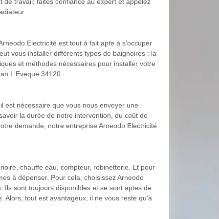
t de travail; faites confiance au expert et appelez
adiateur.
neodo Electricité est tout à fait apte à s’occuper
t vous installer différents types de baignoires : la
iques et méthodes nécessaires pour installer votre
gnan L Eveque 34120.
 il est nécessaire que vous nous envoyer une
voir la durée de notre intervention, du coût de
votre demande, notre entreprise Arneodo Electricité
ignoire, chauffe eau, compteur, robinetterie. Et pour
mmes à dépenser. Pour cela, choisissez Arneodo
Ils sont toujours disponibles et se sont aptes de
e. Alors, tout est avantageux, il ne vous reste qu'à