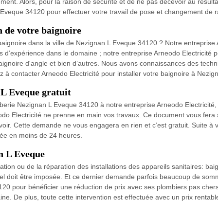
cement. Alors, pour la raison de sécurité et de ne pas décevoir au résulta
L Eveque 34120 pour effectuer votre travail de pose et changement de r
n de votre baignoire
baignoire dans la ville de Nezignan L Eveque 34120 ? Notre entreprise Ar
 d’expérience dans le domaine ; notre entreprise Arneodo Electricité peu
baignoire d'angle et bien d’autres. Nous avons connaissances des techn
 à contacter Arneodo Electricité pour installer votre baignoire à Nezi
 L Eveque gratuit
berie Nezignan L Eveque 34120 à notre entreprise Arneodo Electricité,
o Electricité ne prenne en main vos travaux. Ce document vous fera sa
oir. Cette demande ne vous engagera en rien et c’est gratuit. Suite à 
llée en moins de 24 heures.
an L Eveque
sation ou de la réparation des installations des appareils sanitaires: ba
onnel doit être imposée. Et ce dernier demande parfois beaucoup de so
20 pour bénéficier une réduction de prix avec ses plombiers pas chers. 
ine. De plus, toute cette intervention est effectuée avec un prix rentabl