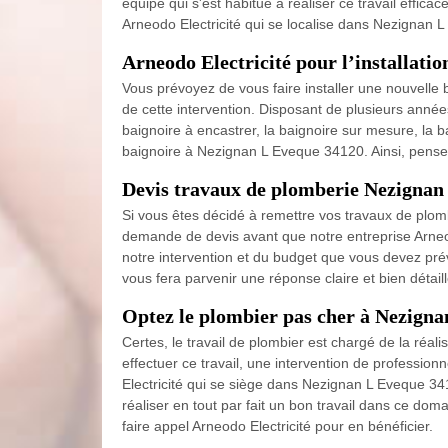
équipe qui s'est habitué à réaliser ce travail effica
Arneodo Electricité qui se localise dans Nezignan 
Arneodo Electricité pour l’installatio
Vous prévoyez de vous faire installer une nouvelle 
de cette intervention. Disposant de plusieurs années
baignoire à encastrer, la baignoire sur mesure, la 
baignoire à Nezignan L Eveque 34120. Ainsi, pensez
Devis travaux de plomberie Nezignan
Si vous êtes décidé à remettre vos travaux de plom
demande de devis avant que notre entreprise Arneod
notre intervention et du budget que vous devez prév
vous fera parvenir une réponse claire et bien détai
Optez le plombier pas cher à Nezign
Certes, le travail de plombier est chargé de la réali
effectuer ce travail, une intervention de professi
Electricité qui se siège dans Nezignan L Eveque 341
réaliser en tout par fait un bon travail dans ce doma
faire appel Arneodo Electricité pour en bénéficier.