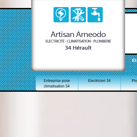
Et
Entreprise pose
Electricien 34
Pl
climatisation 34