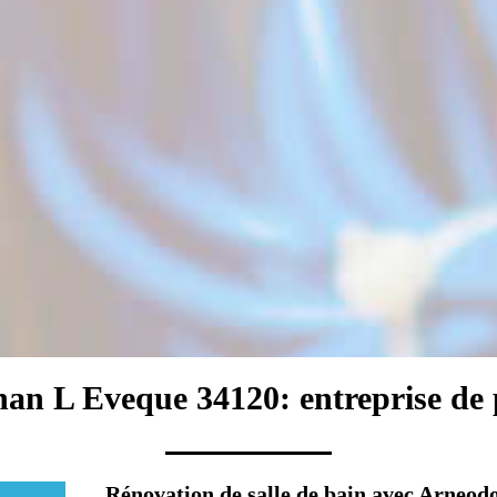
nan L Eveque 34120: entreprise de 
Rénovation de salle de bain avec Arneodo