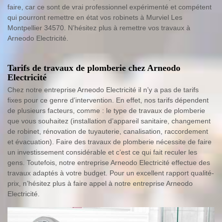
faire, car ce sont de vrai professionnel expérimenté et compétent
qui pourront remettre en état vos robinets à Murviel Les
Montpellier 34570. N’hésitez plus à remettre vos travaux à
Arneodo Electricité.
Tarifs de travaux de plomberie chez Arneodo
Electricité
Chez notre entreprise Arneodo Electricité il n’y a pas de tarifs
fixes pour ce genre d’intervention. En effet, nos tarifs dépendent
de plusieurs facteurs, comme : le type de travaux de plomberie
que vous souhaitez (installation d’appareil sanitaire, changement
de robinet, rénovation de tuyauterie, canalisation, raccordement
et évacuation). Faire des travaux de plomberie nécessite de faire
un investissement considérable et c’est ce qui fait reculer les
gens. Toutefois, notre entreprise Arneodo Electricité effectue des
travaux adaptés à votre budget. Pour un excellent rapport qualité-
prix, n’hésitez plus à faire appel à notre entreprise Arneodo
Electricité.