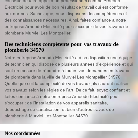
conseillé de faire appel à un professionnel comme Arneodo
Electricité pour avoir de bon résultat de travail qui est conforme
aux normes. Sachez que, nous disposons des compétences et
des connaissances nécessaires. Ainsi, faites confiance à notre
entreprise Arneodo Electricité pour s’occuper de vos travaux de
plomberie Murviel Les Montpellier.
Des techniciens compétents pour vos travaux de
plomberie 34570
Notre entreprise Arneodo Electricité a à sa disposition une équipe
de technicien qui dispose de plusieurs années d’expérience et qui
sont en mesure de répondre à toutes vos demandes en travaux
de plomberie dans la ville de Murviel Les Montpellier 34570.
Quelle que soit la complexité de vos travaux, ils sauront réaliser
vos travaux selon les règles de l’art. De ce fait, soyez confiant et
faites confiance à notre entreprise Arneodo Electricité pour
s’occuper : de l’installation de vos appareils sanitaire,
débouchage de canalisation, et bien d’autres travaux de
plomberie à Murviel Les Montpellier 34570.
Nos coordonnées