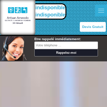
indisponible
indisponible
Devis Gratuit
Etre rappelé immédiatement: