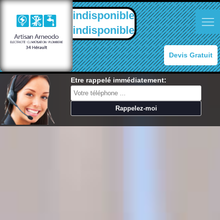
indisponible
indisponible
Devis Gratuit
Etre rappelé immédiatement: