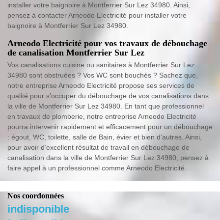
installer votre baignoire à Montferrier Sur Lez 34980. Ainsi,
pensez à contacter Arneodo Electricité pour installer votre
baignoire à Montferrier Sur Lez 34980.
Arneodo Electricité pour vos travaux de débouchage
de canalisation Montferrier Sur Lez
Vos canalisations cuisine ou sanitaires à Montferrier Sur Lez
34980 sont obstruées ? Vos WC sont bouchés ? Sachez que,
notre entreprise Arneodo Electricité propose ses services de
qualité pour s’occuper du débouchage de vos canalisations dans
la ville de Montferrier Sur Lez 34980. En tant que professionnel
en travaux de plomberie, notre entreprise Arneodo Electricité
pourra intervenir rapidement et efficacement pour un débouchage
: égout, WC, toilette, salle de Bain, évier et bien d’autres. Ainsi,
pour avoir d’excellent résultat de travail en débouchage de
canalisation dans la ville de Montferrier Sur Lez 34980, pensez à
faire appel à un professionnel comme Arneodo Electricité.
Nos coordonnées
indisponible