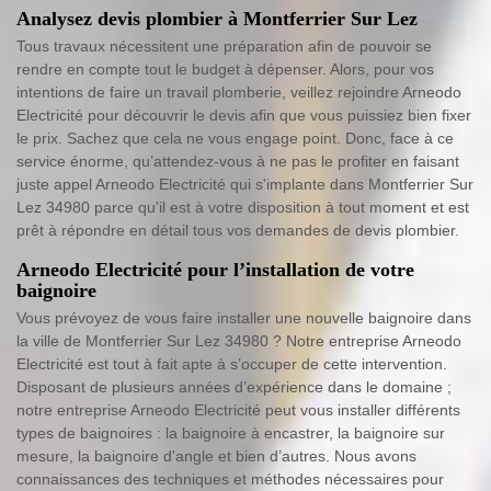
Analysez devis plombier à Montferrier Sur Lez
Tous travaux nécessitent une préparation afin de pouvoir se
rendre en compte tout le budget à dépenser. Alors, pour vos
intentions de faire un travail plomberie, veillez rejoindre Arneodo
Electricité pour découvrir le devis afin que vous puissiez bien fixer
le prix. Sachez que cela ne vous engage point. Donc, face à ce
service énorme, qu’attendez-vous à ne pas le profiter en faisant
juste appel Arneodo Electricité qui s'implante dans Montferrier Sur
Lez 34980 parce qu'il est à votre disposition à tout moment et est
prêt à répondre en détail tous vos demandes de devis plombier.
Arneodo Electricité pour l’installation de votre
baignoire
Vous prévoyez de vous faire installer une nouvelle baignoire dans
la ville de Montferrier Sur Lez 34980 ? Notre entreprise Arneodo
Electricité est tout à fait apte à s’occuper de cette intervention.
Disposant de plusieurs années d’expérience dans le domaine ;
notre entreprise Arneodo Electricité peut vous installer différents
types de baignoires : la baignoire à encastrer, la baignoire sur
mesure, la baignoire d'angle et bien d’autres. Nous avons
connaissances des techniques et méthodes nécessaires pour