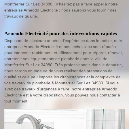
Montferrier Sur Lez 34980 ; n’hésitez pas à faire appel à notre
entreprise Arneodo Electricité ; nous saurons vous fournir des
travaux de qualité.
Arneodo Electricité pour des interventions rapides
Disposant de plusieurs années d'expérience dans le métier, notre
entreprise Arneodo Electricité et nos techniciens sont réputés
pour intervenir rapidement et efficacement pour réparer, rénover,
entretenir vos équipements de plomberie dans la ville de
Montferrier Sur Lez 34980. Très professionnels dans le domaine,
nous serons en mesure de vous réaliser des prestations de
qualité et cela peu importe les circonstances et la complexité de
vos travaux de plomberie à Montferrier Sur Lez 34980. Si vous
avez des travaux d’urgences à faire, notre entreprise Arneodo
Electricité est à votre disposition. Vous pouvez nous contacter à
tout moment.