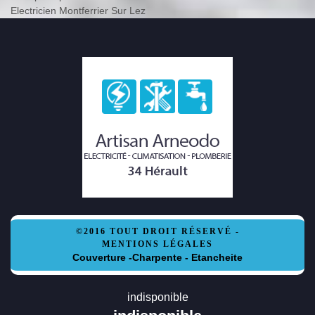
Electricien Montferrier Sur Lez
©2016 TOUT DROIT RÉSERVÉ -
MENTIONS LÉGALES
Couverture -Charpente - Etancheite
indisponible