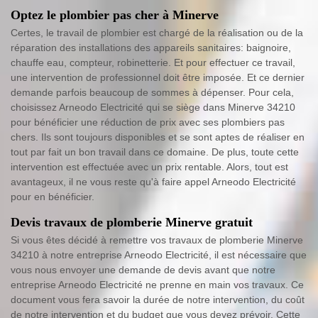
Optez le plombier pas cher à Minerve
Certes, le travail de plombier est chargé de la réalisation ou de la
réparation des installations des appareils sanitaires: baignoire,
chauffe eau, compteur, robinetterie. Et pour effectuer ce travail,
une intervention de professionnel doit être imposée. Et ce dernier
demande parfois beaucoup de sommes à dépenser. Pour cela,
choisissez Arneodo Electricité qui se siège dans Minerve 34210
pour bénéficier une réduction de prix avec ses plombiers pas
chers. Ils sont toujours disponibles et se sont aptes de réaliser en
tout par fait un bon travail dans ce domaine. De plus, toute cette
intervention est effectuée avec un prix rentable. Alors, tout est
avantageux, il ne vous reste qu'à faire appel Arneodo Electricité
pour en bénéficier.
Devis travaux de plomberie Minerve gratuit
Si vous êtes décidé à remettre vos travaux de plomberie Minerve
34210 à notre entreprise Arneodo Electricité, il est nécessaire que
vous nous envoyer une demande de devis avant que notre
entreprise Arneodo Electricité ne prenne en main vos travaux. Ce
document vous fera savoir la durée de notre intervention, du coût
de notre intervention et du budget que vous devez prévoir. Cette