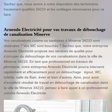
Sachez que, nous avons à notre disposition des techniciens
hautement qualifiés 34210 et les outillages nécessaires pour ce
faire.
Arneodo Electricité pour vos travaux de débouchage
de canalisation Minerve
Vos canalisations cuisine ou sanitaires à Minerve 34210 sont
obstruées ? Vos WC sont bouchés ? Sachez que, notre entreprise
Arneodo Electricité propose ses services de qualité pour
s’occuper du débouchage de vos canalisations dans la ville de
Minerve 34210. En tant que professionnel en travaux de
plomberie, notre entreprise Arneodo Electricité pourra intervenir
rapidement et efficacement pour un débouchage : égout, WC,
toilette, salle de Bain, évier et bien d’autres. Ainsi, pour avoir
d’excellent résultat de travail en débouchage de canalisation dans
la ville de Minerve 34210, pensez à faire appel à un professionnel
comme Arneodo Electricité.