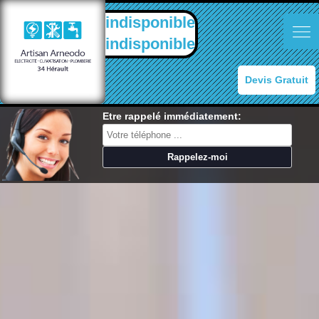
indisponible
indisponible
Devis Gratuit
Etre rappelé immédiatement: