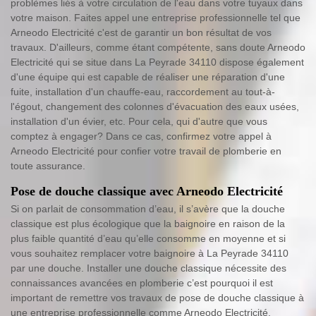
problèmes liés à votre circulation de l'eau dans votre tuyaux dans
votre maison. Faites appel une entreprise professionnelle tel que
Arneodo Electricité c'est de garantir un bon résultat de vos
travaux. D'ailleurs, comme étant compétente, sans doute Arneodo
Electricité qui se situe dans La Peyrade 34110 dispose également
d'une équipe qui est capable de réaliser une réparation d'une
fuite, installation d'un chauffe-eau, raccordement au tout-à-
l'égout, changement des colonnes d'évacuation des eaux usées,
installation d'un évier, etc. Pour cela, qui d'autre que vous
comptez à engager? Dans ce cas, confirmez votre appel à
Arneodo Electricité pour confier votre travail de plomberie en
toute assurance.
Pose de douche classique avec Arneodo Electricité
Si on parlait de consommation d’eau, il s’avère que la douche
classique est plus écologique que la baignoire en raison de la
plus faible quantité d’eau qu’elle consomme en moyenne et si
vous souhaitez remplacer votre baignoire à La Peyrade 34110
par une douche. Installer une douche classique nécessite des
connaissances avancées en plomberie c’est pourquoi il est
important de remettre vos travaux de pose de douche classique à
une entreprise professionnelle comme Arneodo Electricité.