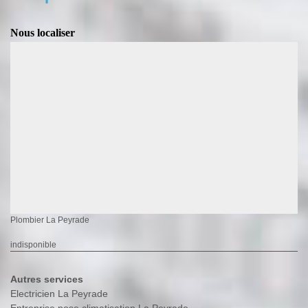
Nous localiser
Plombier La Peyrade
indisponible
Autres services
Electricien La Peyrade
Entreprise pose climatisation La Peyrade