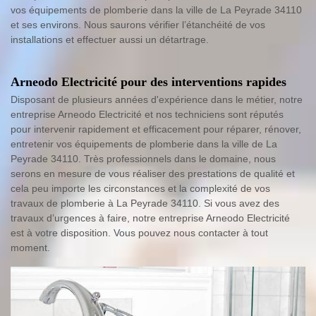
vos équipements de plomberie dans la ville de La Peyrade 34110
et ses environs. Nous saurons vérifier l’étanchéité de vos
installations et effectuer aussi un détartrage.
Arneodo Electricité pour des interventions rapides
Disposant de plusieurs années d'expérience dans le métier, notre
entreprise Arneodo Electricité et nos techniciens sont réputés
pour intervenir rapidement et efficacement pour réparer, rénover,
entretenir vos équipements de plomberie dans la ville de La
Peyrade 34110. Très professionnels dans le domaine, nous
serons en mesure de vous réaliser des prestations de qualité et
cela peu importe les circonstances et la complexité de vos
travaux de plomberie à La Peyrade 34110. Si vous avez des
travaux d’urgences à faire, notre entreprise Arneodo Electricité
est à votre disposition. Vous pouvez nous contacter à tout
moment.