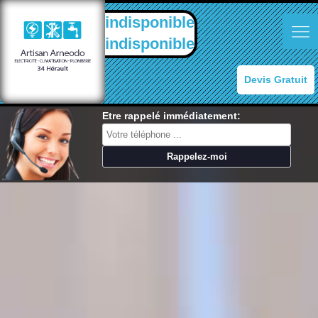
indisponible
indisponible
Devis Gratuit
Etre rappelé immédiatement: