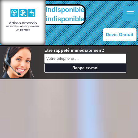
indisponible
indisponible
Devis Gratuit
Etre rappelé immédiatement: