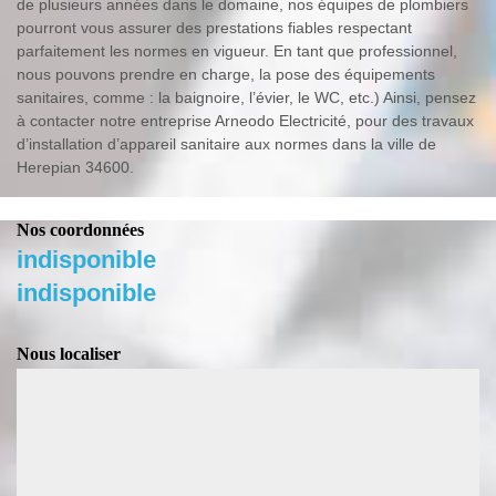
de plusieurs années dans le domaine, nos équipes de plombiers
pourront vous assurer des prestations fiables respectant
parfaitement les normes en vigueur. En tant que professionnel,
nous pouvons prendre en charge, la pose des équipements
sanitaires, comme : la baignoire, l’évier, le WC, etc.) Ainsi, pensez
à contacter notre entreprise Arneodo Electricité, pour des travaux
d’installation d’appareil sanitaire aux normes dans la ville de
Herepian 34600.
Nos coordonnées
indisponible
indisponible
Nous localiser