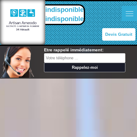
indisponible
indisponible
Devis Gratuit
Etre rappelé immédiatement: