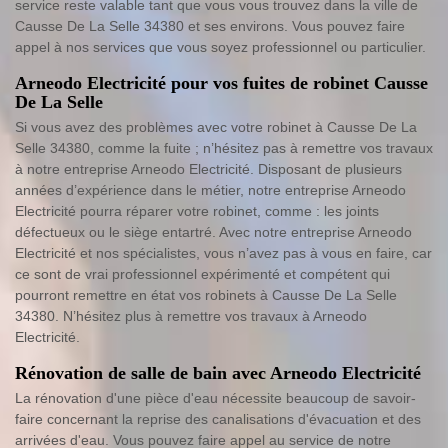
service reste valable tant que vous vous trouvez dans la ville de
Causse De La Selle 34380 et ses environs. Vous pouvez faire
appel à nos services que vous soyez professionnel ou particulier.
Arneodo Electricité pour vos fuites de robinet Causse
De La Selle
Si vous avez des problèmes avec votre robinet à Causse De La
Selle 34380, comme la fuite ; n’hésitez pas à remettre vos travaux
à notre entreprise Arneodo Electricité. Disposant de plusieurs
années d’expérience dans le métier, notre entreprise Arneodo
Electricité pourra réparer votre robinet, comme : les joints
défectueux ou le siège entartré. Avec notre entreprise Arneodo
Electricité et nos spécialistes, vous n’avez pas à vous en faire, car
ce sont de vrai professionnel expérimenté et compétent qui
pourront remettre en état vos robinets à Causse De La Selle
34380. N’hésitez plus à remettre vos travaux à Arneodo
Electricité.
Rénovation de salle de bain avec Arneodo Electricité
La rénovation d'une pièce d'eau nécessite beaucoup de savoir-
faire concernant la reprise des canalisations d'évacuation et des
arrivées d'eau. Vous pouvez faire appel au service de notre