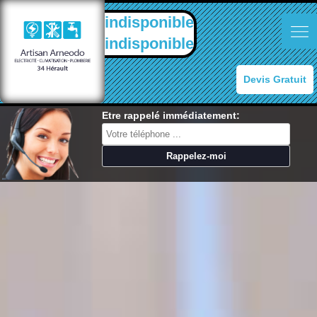
indisponible
indisponible
Devis Gratuit
Etre rappelé immédiatement: