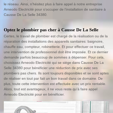
le réseau. Ainsi, n’hésitez plus à faire appel à notre entreprise
Arneodo Electricité pour s’occuper de l’installation de sanitaire à
Causse De La Selle 34380.
Optez le plombier pas cher à Causse De La Selle
Certes, le travail de plombier est chargé de la réalisation ou de la
réparation des installations des appareils sanitaires: baignoire,
chauffe eau, compteur, robinetterie. Et pour effectuer ce travail,
une intervention de professionnel doit être imposée. Et ce dernier
demande parfois beaucoup de sommes à dépenser. Pour cela,
choisissez Arneodo Electricité qui se siège dans Causse De La
Selle 34380 pour bénéficier une réduction de prix avec ses
plombiers pas chers. Ils sont toujours disponibles et se sont aptes
de réaliser en tout par fait un bon travail dans ce domaine. De
plus, toute cette intervention est effectuée avec un prix rentable.
Alors, tout est avantageux, il ne vous reste qu'à faire appel
Arneodo Electricité pour en bénéficier.