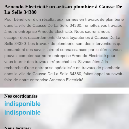
Arneodo Electricité un artisan plombier à Causse De
La Selle 34380
Pour bénéficier d’un résultat aux normes en travaux de plomberie
dans la ville de Causse De La Selle 34380, remettez vos travaux
à notre entreprise Arneodo Electricité. Nous saurons nous
occuper des raccordements de vos tuyauteries à Causse De La
Selle 34380. Les travaux de plomberie sont des interventions qui
demandent des savoir-faire et connaissances particulières, vous
pouvez compter sur notre entreprise Arneodo Electricité pour
vous fournir des travaux irréprochables. Si vous êtes à la
recherche d’une entreprise spécialisée en travaux de plomberie
dans la ville de Causse De La Selle 34380, faites appel au savoir-
faire de notre entreprise Arneodo Electricité.
Nos coordonnées
indisponible
indisponible
Nous localiser