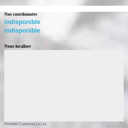
Nos coordonnées
indisponible
indisponible
Nous localiser
Plombier Castelnau Le Lez