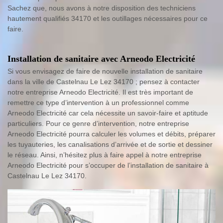
Sachez que, nous avons à notre disposition des techniciens
hautement qualifiés 34170 et les outillages nécessaires pour ce
faire.
Installation de sanitaire avec Arneodo Electricité
Si vous envisagez de faire de nouvelle installation de sanitaire
dans la ville de Castelnau Le Lez 34170 ; pensez à contacter
notre entreprise Arneodo Electricité. Il est très important de
remettre ce type d’intervention à un professionnel comme
Arneodo Electricité car cela nécessite un savoir-faire et aptitude
particuliers. Pour ce genre d’intervention, notre entreprise
Arneodo Electricité pourra calculer les volumes et débits, préparer
les tuyauteries, les canalisations d’arrivée et de sortie et dessiner
le réseau. Ainsi, n’hésitez plus à faire appel à notre entreprise
Arneodo Electricité pour s’occuper de l’installation de sanitaire à
Castelnau Le Lez 34170.