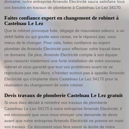
domaine, notre entreprise Arneodo Electricité saura satisfaire tous
vos besoins en travaux de plomberie à Castelnau Le Lez 34170.
Faites confiance expert en changement de robinet à
Castelnau Le Lez
Que le robinet provoque fuite, dégage de mauvaises odeurs, a un
débit faible ou qui goutte sans cesse, ne le réparez pas, vaux
mieux de le changer. Pour cela, faites confiance au expert
plombier de Arneodo Electricité pour effectuer votre travail dans
ce domaine. De plus, Arneodo Electricité compte à son équipe
pour rassurer totalement une forte installation de votre nouveau
robinet et vous garantit que tout vos problèmes avant ne se
reproduira pas vite. Alors, n'hésitez surtout pas à appeler Arneodo
Electricité qui s'implante dans Castelnau Le Lez 34170 pour la
réalisation du changement de votre robinet.
Devis travaux de plomberie Castelnau Le Lez gratuit
Si vous êtes décidé à remettre vos travaux de plomberie
Castelnau Le Lez 34170 à notre entreprise Arneodo Electricité, il
est nécessaire que vous nous envoyer une demande de devis
avant que notre entreprise Arneodo Electricité ne prenne en main
vos travaux. Ce document vous fera savoir la durée de notre