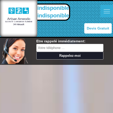
indisponible
indisponible
Devis Gratuit
Etre rappelé immédiatement: