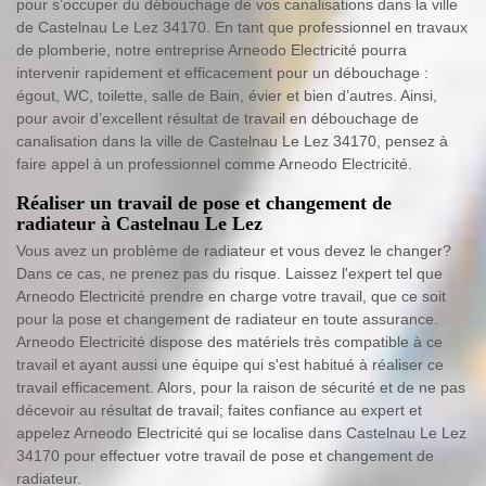
pour s’occuper du débouchage de vos canalisations dans la ville
de Castelnau Le Lez 34170. En tant que professionnel en travaux
de plomberie, notre entreprise Arneodo Electricité pourra
intervenir rapidement et efficacement pour un débouchage :
égout, WC, toilette, salle de Bain, évier et bien d’autres. Ainsi,
pour avoir d’excellent résultat de travail en débouchage de
canalisation dans la ville de Castelnau Le Lez 34170, pensez à
faire appel à un professionnel comme Arneodo Electricité.
Réaliser un travail de pose et changement de
radiateur à Castelnau Le Lez
Vous avez un problème de radiateur et vous devez le changer?
Dans ce cas, ne prenez pas du risque. Laissez l'expert tel que
Arneodo Electricité prendre en charge votre travail, que ce soit
pour la pose et changement de radiateur en toute assurance.
Arneodo Electricité dispose des matériels très compatible à ce
travail et ayant aussi une équipe qui s'est habitué à réaliser ce
travail efficacement. Alors, pour la raison de sécurité et de ne pas
décevoir au résultat de travail; faites confiance au expert et
appelez Arneodo Electricité qui se localise dans Castelnau Le Lez
34170 pour effectuer votre travail de pose et changement de
radiateur.