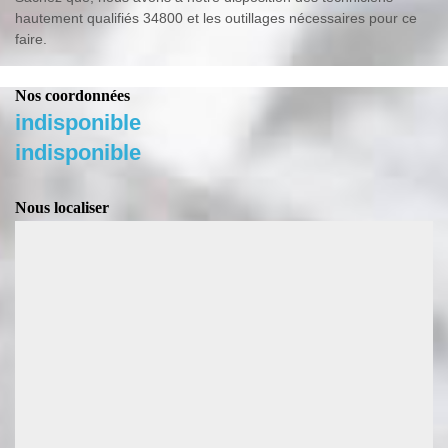
hautement qualifiés 34800 et les outillages nécessaires pour ce
faire.
Nos coordonnées
indisponible
indisponible
Nous localiser