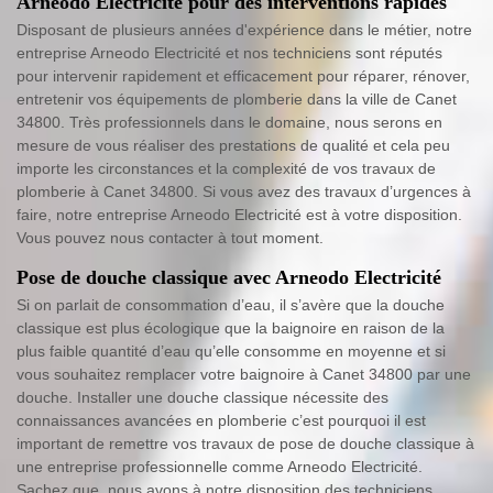
Arneodo Electricité pour des interventions rapides
Disposant de plusieurs années d'expérience dans le métier, notre
entreprise Arneodo Electricité et nos techniciens sont réputés
pour intervenir rapidement et efficacement pour réparer, rénover,
entretenir vos équipements de plomberie dans la ville de Canet
34800. Très professionnels dans le domaine, nous serons en
mesure de vous réaliser des prestations de qualité et cela peu
importe les circonstances et la complexité de vos travaux de
plomberie à Canet 34800. Si vous avez des travaux d’urgences à
faire, notre entreprise Arneodo Electricité est à votre disposition.
Vous pouvez nous contacter à tout moment.
Pose de douche classique avec Arneodo Electricité
Si on parlait de consommation d’eau, il s’avère que la douche
classique est plus écologique que la baignoire en raison de la
plus faible quantité d’eau qu’elle consomme en moyenne et si
vous souhaitez remplacer votre baignoire à Canet 34800 par une
douche. Installer une douche classique nécessite des
connaissances avancées en plomberie c’est pourquoi il est
important de remettre vos travaux de pose de douche classique à
une entreprise professionnelle comme Arneodo Electricité.
Sachez que, nous avons à notre disposition des techniciens