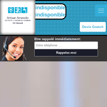
indisponible
indisponible
Devis Gratuit
Etre rappelé immédiatement: