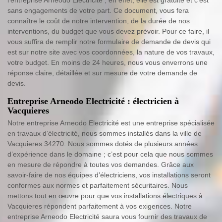
sans engagements de votre part. Ce document, vous fera
connaître le coût de notre intervention, de la durée de nos
interventions, du budget que vous devez prévoir. Pour ce faire, il
vous suffira de remplir notre formulaire de demande de devis qui
est sur notre site avec vos coordonnées, la nature de vos travaux,
votre budget. En moins de 24 heures, nous vous enverrons une
réponse claire, détaillée et sur mesure de votre demande de
devis.
Entreprise Arneodo Electricité : électricien à
Vacquieres
Notre entreprise Arneodo Electricité est une entreprise spécialisée
en travaux d’électricité, nous sommes installés dans la ville de
Vacquieres 34270. Nous sommes dotés de plusieurs années
d’expérience dans le domaine ; c’est pour cela que nous sommes
en mesure de répondre à toutes vos demandes. Grâce aux
savoir-faire de nos équipes d’électriciens, vos installations seront
conformes aux normes et parfaitement sécuritaires. Nous
mettons tout en œuvre pour que vos installations électriques à
Vacquieres répondent parfaitement à vos exigences. Notre
entreprise Arneodo Electricité saura vous fournir des travaux de