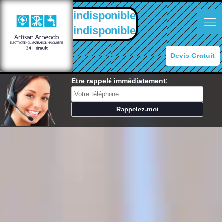
indisponible
indisponible
Devis Gratuit
Etre rappelé immédiatement: